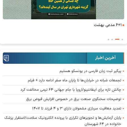
۶+۱ مدعی بهشت
آخرین اخبار
پیگیر ثبت زبان فارسی در یونسکو هستیم
تجمعات شبانه در خیابان‌ها تا پایان ماه صفر ادامه دارد + فیلم
چالش تازه برای اینفانتینو/اروپا با جام جهانی ۶۴ تیمی مخالفت کرد
توضیحات سخنگوی صنعت برق در خصوص افزایش قبوض برق
تمدید معافیت سربازی مشمولان دارای ۳ و ۴ فرزند تا ۱۴۰۷
پایان آزمایش‌ها و تجویز‌های تکراری با پرونده الکترونیک سلامت/استقرار پزشک
خانواده در ۶۴ شهرستان