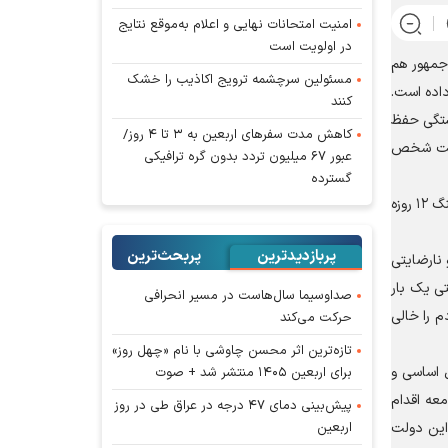
امنیت امتحانات نهایی و اعلام به‌موقع نتایج
در اولویت است
جمهور هم
مسئولین سرچشمه ترویج اکاذیب را خشک
داده است.
کنند
یستگی حفظ
کاهش مدت سفر‌های اربعین به ۳ تا ۴ روز/
راحت شخص
عبور ۶۷ میلیون تردد بدون گره ترافیکی
گسترده
دولتی که از نخستین لحظات روی کار آمدن، مشکلات خود و معیشت مردم و قوانین و سایر محدودیت‌ها را با افکار عمومی مطرح کرد ولی با جنگ ۱۲ روزه
پربازدیدترین
پربحث‌ترین‌
 نارضایتی
ی یک بار
صداوسیما سال‌هاست در مسیر انحرافی
 را خالی
حرکت می‌کند
تازه‌ترین اثر محسن چاوشی با نام «چهل روز»
 اساسی و
برای اربعین ۱۴۰۵ منتشر شد + صوت
عه اقدام
پیش‌بینی دمای ۴۷ درجه در عراق طی در روز
اربعین
 این دولت