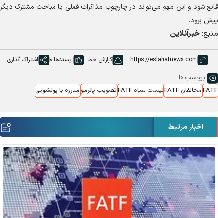
قانع شود و این مهم می‌تواند در چارچوب مذاکرات فعلی یا مباحث مشترک دیگر
پیش برود.
منبع:
خبرآنلاین
گزارش خطا
پسندها:
0
اشتراک گذاری
برچسب ها:
FATF
مخالفان FATF
لیست سیاه FATF
تصویب پالرمو
مبارزه با پولشویی
اخبار مرتبط