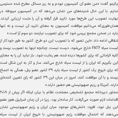
پالرمو گفت: «من عضو آن کمیسیون نبودم و به ریز مسائل مطرح شده دسترسی
ندارم. با این حال شنیده‌های من نشان می‌دهد که در کمیسیون مربوطه در
نهایت تصویب این طرح‌ها مورد تایید قرار گرفته و آن را مثبت ارزیابی کردند.
همان‌طوری‌که می‌دانیم موافقت کمیسیون به معنای تایید آن نیست و نه تنها
باید در صحن مجمع بررسی شود که برای تصویب نیازمند دو سوم آرا است.»
شقاقی ادامه داد: «این تصور که با تصویب این دو طرح، کشور به طور خودکار از
لیست سیاه FATF خارج می‌شود، درست نیست. چنانچه اینها به تصویب برسند و
کلیه الزاماتی که برای کشور‌ها دیده شده، هم رعایت شود، باز نباید آن را به معنای
این بگیریم که ایران را از لیست سیاه خارج می‌کنند. ساز و کار به این شکل است
که برای خروج یک کشور از لیست سیاه باید ۳۹ کشور عضو پنل، همگی به اجماع
برسند و با آن موافقت کنند. امروز در میان این ۳۹ کشور که رای تعیین کننده‌ای
دارند، آمریکا و رزیم صهیونیستی هم حضور دارند.»
مشاور دبیرخانه مجمع تشخیص مصلحت نظام با بیان اینکه اگر پیش از ۲۰۱۸
اقدامات لازم صورت می‌گرفت، کار ساده‌تر بود، زیرا در آن زمان اسراییل هنوز عضو
این پنل نبود، افزود: «تنش‌های موجود میان ایران و رژیم صهیونیستی نشان
می‌دهند که احتمال موافقت رژیم صهیونیستی با خروج ایران از لیست سیاه