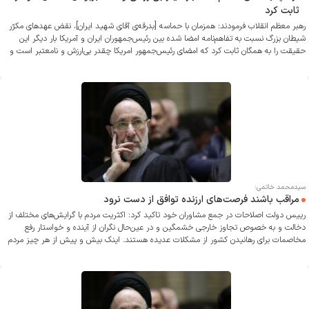
ثابت کرد
رهبر معظم انقلاب فرمودند: همزمان با حماسه [بدرقه‌ی آقای شهید ایران]، نقض عهدهای مکرّر
شیطان بزرگ نسبت به تفاهم‌نامه امضا شده بین رئیس‌جمهوران ایران و آمریکا بار دیگر این
حقیقت را به همگان ثابت کرد که امضای رئیس‌جمهور امریکا چقدر بی‌ارزش و نامعتبر است و
زورگوئی، تمامیّت‌خواهی و وحشی‌گری، اجزاء لاینفک مرام و مسلک آمریکایی می‌باشد.
سیدمحمد خاتمی:
مراقب باشند فرصت‌های ارزنده توافق از دست نرود
رییس دولت اصلاحات در جمع مشاوران خود تاکید کرد: اکثریت مردم با گرایش‌های مختلف از
دخالت و به خصوص تجاوز خارجی خشمگین و در عین‌حال نگران از آینده و خواستار رفع
مخاصمات برای رهانیدن کشور از مشکلات عدیده هستند. اینک بیش و پیش از هر چیز مردم
و بخصوص نظام حکمرانی باید به صلاح ایران و ملت با همه تفاوت‌ها و تنوع‌هایش بیندیشند
و مراقب باشند که فرصت‌های ارزنده توافق از دست نرود و خدای ناخواسته به تهدید مبدل
نشود.