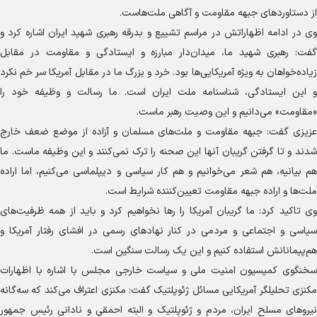
از دستاورد‌های جبهه مقاومت و آگاهی ملت‌هاست.
وی در ادامه اظهاراتش در مراسم تشییع و بدرقه رهبری شهید ایران اشاره کرد و
گفت: رهبری شهید ما، میدان‌دار مبارزه و ایستادگی و مقاومت در مقابل
زیاده‌خواهان به ویژه آمریکایی‌ها بود. خرد و بزرگ ما در مقابل آمریکا سر خم نکرد
و این ایستادگی، شناسنامه ملت ایران است. ما رسالت و وظیفه خود را
«مقاومت» می‌دانیم و این وصیت رهبر ماست.
عزیزی گفت: جبهه مقاومت و ملت‌های مسلمان و آزاده از موضع ضعف خارج
شدند و تا گرفتن گریبان آنها این صحنه را ترک نمی‌کنند و این وظیفه ماست. ما
هم بیانیه، هم شعر می‌خوانیم و هم کار سیاسی و دیپلماسی می‌کنیم، اما اراده
ملت‌ها و اراده جبهه مقاومت تعیین‌کننده شرایط است.
وی تاکید کرد: ما گریبان آمریکا را رها نخواهیم کرد و باید از همه ظرفیت‌های
سیاسی و اجتماعی و مردمی در کنار نهاد‌های رسمی در افشای رفتار آمریکا و
هم‌پیمانانش استفاده کنیم و این یک رسالت سنگین است.
سخنگوی کمیسیون امنیت ملی و سیاست خارجی مجلس با اشاره با اظهارات
مکنزی تحلیلگر آمریکایی مسائل ژئوپلتیک گفت: مکنزی اعتراف می‌کند که سه‌گانه
نیرو‌های مسلح ایران، مردم و ژئوپلتیک و البته احمقی و نادانی رئیس جمهور