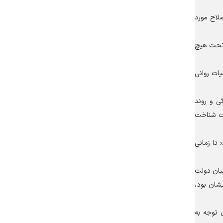
لاح مورد
 تحت هیچ
یات روانی
ی و روند
رت شناخت
تا زمانی
یبان دولت
یشان بود،
 توجه به