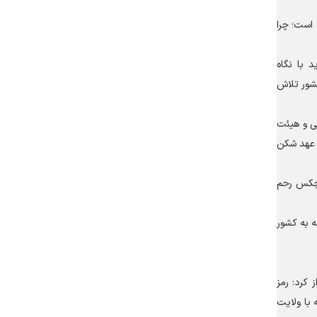
 است؛ چرا
 با نگاه
کشور تلاش
ی و هیئت
ن عهد شکن
یچکس رحم
 به کشور
کرد: رمز
 با ولایت