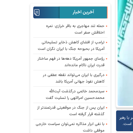
آخرین اخبار
حمله تند مهاجری به باقر خرازی: نمره
اخلاقش صفر است
ترامپ از افشای کاهش ذخایر تسلیحاتی
آمریکا در بحبوحه جنگ با ایران نگران است
رؤسای جمهور آمریکا دهه‌ها در فهم ساختار
قدرت ایران ناکام مانده‌اند
درگیری با ایران می‌تواند نقطه عطفی در
کاهش نفوذ جهانی آمریکا باشد
سیدمحمد خاتمی درگذشت آیت‌الله
محمدحسین امراللهی را تسلیت گفت
ایران پس از جنگ در موقعیتی قدرتمندتر از
گذشته قرار گرفته است
با رهبر
 است.
با نفی ابزار مذاکره نمی‌توان سیاست خارجی
موفقی داشت