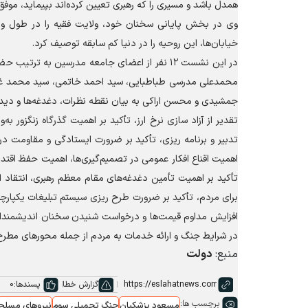
همدل باشد و مسیری را که رهبری تعیین کرده‌اند بپیماید، موفق
وی در بخش پایانی سخنان خود، ولایت فقیه را در طول ولا
خیابان‌ها، این روحیه را در دنیا کم سابقه توصیف کرد.
در این نشست ۱۲ نفر از اعضای جامعه مدرسین 
محمدعلی مدرسی طباطبایی، سید احمد خاتمی، سید محمد غروی
جمشیدی و محسن اراکی به بیان نقطه نظرات، دغدغه‌ها و دیدگا
تقدیر از آزاد سازی نرخ ارز، تأکید بر اهمیت گذرگاه زنگزور به
تدبیر و برنامه ریزی، تأکید بر ضرورت ایستادگی و مقاومت در
اهمیت اقناع افکار عمومی در تصمیم‌گیری‌ها، اهمیت حفظ اقتد
تأکید بر اهمیت تأمین دغدغه‌های مقام معظم رهبری، انتقاد از
برای مردم، تأکید بر ضرورت طرح ریزی سیستم تبلیغات یکپارچ
افزایش مداوم قیمت‌ها و درخواست شنیدن سخنان اندیشمندان 
در شرایط جنگ و ارائه خدمات به مردم از جمله محور‌های مط
منبع:
دولت
گزارش خطا
پسندها:
0
برچسب ها:
مسعود پزشکیان
جنگ تحمیلی سوم
نیروهای مسلح