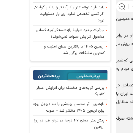
باید افراد توانمندتر و کارآمدتر را به کار گرفت/
اگر کسی تخصص ندارد، زیر بار مسئولیت
ه مدرسین
نرود
جزئیات جدید شرایط بازنشستگی/چه کسانی
در برابر
مشمول افزایش سنوات نمی‌شوند؟
 زرینی در
اربعین ۱۴۰۵ با بالاترین سطح امنیت و
کمترین مشکلات برگزار شد
 کم‌نظیر
ی مردم به
پربازدیدترین
پربحث‌ترین‌
قتصادی در
بررسی گزینه‌های مختلف برای افزایش اعتبار
 ایران با
کالابرگ
د متقابل
تازه‌ترین اثر محسن چاوشی با نام «چهل روز»
برای اربعین ۱۴۰۵ منتشر شد + صوت
ذشته صرف
پیش‌بینی دمای ۴۷ درجه در عراق طی در روز
اربعین