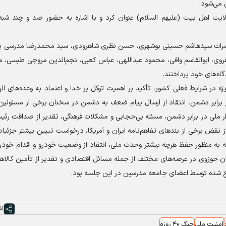
 می‌شود.
یت اهل بیت (علیهم السلام) عنوان کرد و با اشاره به حضور صد و چند شبه
به ترتیب حضرات سید‌هاشم حسینی بوشهری، حسن نظری شاهرودی، سید محمدرضا مدرسی 
، ابوالقاسم وافی، محمود عبداللهی، عباس کعبی، نجم‌الدین مروجی طبسی، 
ه‌های خود پرداختند.
‌ویژه در شرایط فعلی کشور، تأکید بر اهمیت توکل بر خدا و اعتماد به وعده‌های اله
 برابر دشمن، انتقاد از ارسال پیام ضعف به دشمن در سخنان برخی از مسئولین،
ار ملی در برابر دشمن، مسئله بی‌حجابی و مشکلات فرهنگی، تقدیر از صداقت رئ
 نقض برخی از بند‌های تفاهم‌نامه ایران و آمریکا، درخواست تبیین بیشتر جزئیا
ه به منظور حفظ هرچه بیشتر وحدت ملی، انتقاد از وضعیت خودرو و اقدام خودرو
حوزوی در عرصه‌های مختلف از جمله مسائل اقتصادی و تقدیر از تأمین کالا‌ه
رح شده توسط اعضای جامعه مدرسین در این جلسه بود.
اش
امنیت ملی
جنگ ۴۰ روزه