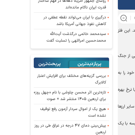
رؤسای جمهور آمریکا دهه‌ها در فهم ساختار
قدرت ایران ناکام مانده‌اند
درگیری با ایران می‌تواند نقطه عطفی در
کاهش نفوذ جهانی آمریکا باشد
 ۴۰۶۴ دلار و یک سنت رسید. این فلز
سیدمحمد خاتمی درگذشت آیت‌الله
محمدحسین امراللهی را تسلیت گفت
ی از جنگ
پربازدیدترین
پربحث‌ترین‌
تورمی جای خود را به
بررسی گزینه‌های مختلف برای افزایش اعتبار
کالابرگ
نرخ بهره
تازه‌ترین اثر محسن چاوشی با نام «چهل روز»
برای اربعین ۱۴۰۵ منتشر شد + صوت
یر ارز‌ها
هیچ یک از اموال سردار آزمون رفع توقیف
نشده است
مقایسه با یک
پیش‌بینی دمای ۴۷ درجه در عراق طی در روز
اربعین