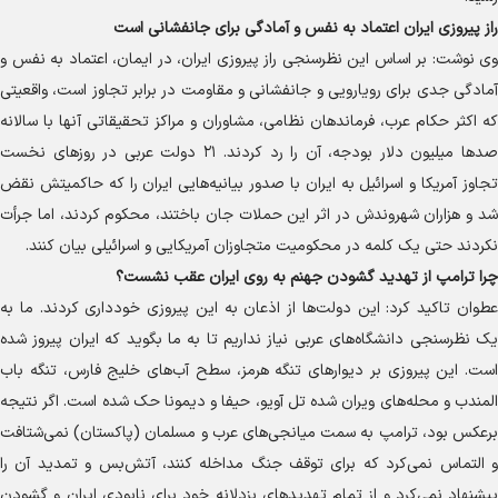
راز پیروزی ایران اعتماد به نفس و آمادگی برای جانفشانی است
وی نوشت: بر اساس این نظرسنجی راز پیروزی ایران، در ایمان، اعتماد به نفس و
آمادگی جدی برای رویارویی و جانفشانی و مقاومت در برابر تجاوز است، واقعیتی
که اکثر حکام عرب، فرماندهان نظامی، مشاوران و مراکز تحقیقاتی آنها با سالانه
صد‌ها میلیون دلار بودجه، آن را رد کردند. ۲۱ دولت عربی در روز‌های نخست
تجاوز آمریکا و اسرائیل به ایران با صدور بیانیه‌هایی ایران را که حاکمیتش نقض
شد و هزاران شهروندش در اثر این حملات جان باختند، محکوم کردند، اما جرأت
نکردند حتی یک کلمه در محکومیت متجاوزان آمریکایی و اسرائیلی بیان کنند.
چرا ترامپ از تهدید گشودن جهنم به روی ایران عقب نشست؟
عطوان تاکید کرد: این دولت‌ها از اذعان به این پیروزی خودداری کردند. ما به
یک نظرسنجی دانشگاه‌های عربی نیاز نداریم تا به ما بگوید که ایران پیروز شده
است. این پیروزی بر دیوار‌های تنگه هرمز، سطح آب‌های خلیج فارس، تنگه باب
المندب و محله‌های ویران شده تل آویو، حیفا و دیمونا حک شده است. اگر نتیجه
برعکس بود، ترامپ به سمت میانجی‌های عرب و مسلمان (پاکستان) نمی‌شتافت
و التماس نمی‌کرد که برای توقف جنگ مداخله کنند، آتش‌بس و تمدید آن را
پیشنهاد نمی‌کرد و از تمام تهدید‌های بزدلانه خود برای نابودی ایران و گشودن