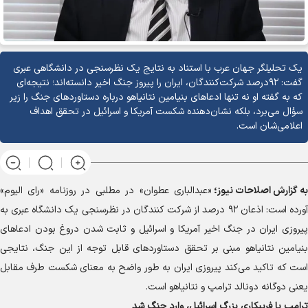
یک تحلیلگر جهان عرب با استناد به نتایج یک نظرسنجی در دانشگاهی عبری
گفت: ۹۲درصد شرکت‌کنندگان، ایران را پیروز جنگ اخیر دانسته‌اند؛ نتیجه‌ای
که به گفته او نه تنها ادعاهای بنیامین نتانیاهو درباره دستاوردهای جنگ را زیر
سؤال می‌برد، بلکه نشان‌دهنده شکست آمریکا و اسرائیل در تحقق اهداف
اعلامی‌شان است.
به گزارش
اصلاحات نیوز؛
«عبدالباری عطوان» در مطلبی در روزنامه «رای الیوم»
آورده است: اذعان ۹۲ درصد از شرکت کنندگان در نظرسنجی یک دانشگاه عبری به
پیروزی ایران در جنگ اخیر آمریکا و اسرائیل و ثابت شدن دروغ بودن ادعا‌های
بنیامین نتانیاهو مبنی بر تحقق دستاورد‌های قابل توجه از این جنگ، نتایجی
است که تاکید می‌کند پیروزی ایران به طور واضح به معنای شکست طرف مقابل
یعنی دوگانه دونالد ترامپ و نتانیاهو است.
ترامپ با فریبکاری بزرگ اسرائیل، وارد جنگ شد