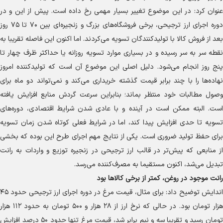
عنوان کرد: در این موضوع تغییر بسیار مهمی رخ داده است. پیش از این و در
دوره اجرای ارز ترجیحی، برخی فروشگاه‌های بزرگ و زنجیره‌ای بین ۷۰ تا ۷۵ روز
بعد از فروش کالا با تولیدکنندگان تسویه می‌کردند. اما اکنون این فاصله تقریبا به
نقطه سر به سر رسیده و در بسیاری موارد تسویه روزانه یا حداکثر ظرف چهار تا
پنج روز انجام می‌شود. دلیل اصلی این موضوع آن است که تولیدکننده امروز
نهاده‌ها را با چند برابر قیمت گذشته خریداری می‌کند و نمی‌تواند دو ماه برای
وصول مطالبات خود منتظر بماند؛ بنابراین سرعت گردش منابع افزایش یافته
است. البته ممکن است در آینده و با عادی شدن شرایط اقتصادی، دوره‌های
تسویه تا حدی افزایش پیدا کند، اما در شرایط فعلی کوتاه شدن زمان تسویه
برای حفظ تولید ضروری است. یکی از نتایج مهم اجرای طرح این بوده که بخشی
از منابعی که پیش‌تر در قالب ارز ترجیحی در زنجیره توزیع و واردات به رانت
تبدیل می‌شد، اکنون مستقیما به مصرف‌کننده می‌رسد.
رانت موجود در روغن، کمتر از برخی کالا‌ها بود
اندایش توضیح داد: برای مثال، قیمت مرغ در دوره اجرای ارز ترجیحی حدود ۴۵
هزار تومان بود. در حالی که نرخ ارز از ۲۸ هزار و ۵۰۰ تومان به حدود ۱۱۲ هزار
تومان رسید و تقریبا سه و نیم برابر شد، قیمت مرغ تنها حدود ۵۰ درصد افزایش