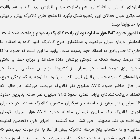
ابزار‌های نظارتی و اطلاعاتی، هم رضایت مردم افزایش پیدا کند و هم رقابت
سالم‌تری میان فعالان این زنجیره شکل بگیرد تا منافع طرح کالابرگ بیش از پیش
به خانوار‌ها برسد.
تا امروز حدود ۶۰۳ هزار میلیارد تومان بابت کالابرگ به مردم پرداخت شده است
اندایش درباره میزان موفقیت و هدفگذاری طرح کالابرگ اظهار کرد: به اعتقاد ما
طرح تا حد زیادی به اهداف خود رسیده است. برآورد ما این است که حدود ۹۰ تا
۹۵ درصد جامعه هدف به درستی پوشش داده شده‌اند و میزان خطا یا نشتی
حدود پنج درصد است. در بسیاری از کشور‌ها نیز چنین سطحی از خطا در
برنامه‌های گسترده حمایتی قابل قبول تلقی می‌شود. با توجه به گستردگی طرح،
در حال حاضر حدود ۸۷.۵ میلیون نفر کالابرگ دریافت می‌کنند، در حالی که
تعداد دریافت‌کنندگان یارانه نقدی حدود ۷۱.۵ میلیون نفر است؛ بنابراین حدود
۱۶ میلیون نفر بیش از جامعه یارانه‌بگیران مشمول کالابرگ هستند. دولت برای
اجرای کالابرگ یک میلیون تومانی ماهانه حدود ۸۷.۵ هزار میلیارد تومان
پرداخت می‌کند. همچنین طی شش ماه گذشته از اجرای طرح «تضمین امنیت
غذایی» و با احتساب پنج مرحله کالابرگ پیش از آغاز به کار دولت چهاردهم که
مبالغ کمتری داشت و به هفت دهک پرداخت می‌شد، در مجموع تا امروز حدود