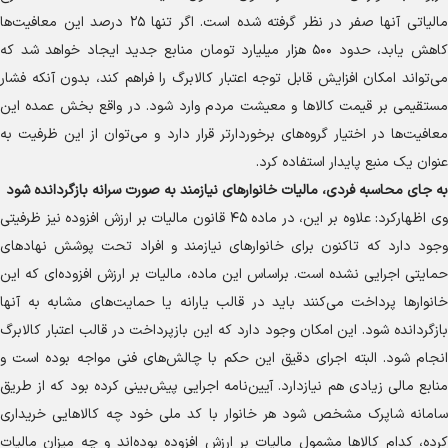
مالیاتی آنها صفر در نظر گرفته شده است. اگر تنها ۲۵ درصد این معافیت‌ها
کاهش یابد، حدود ۵۰۰ هزار میلیارد تومان منابع جدید ایجاد خواهد شد که
می‌تواند امکان افزایش قابل توجه اعتبار کالابرگ را فراهم کند، بدون آنکه فشار
مستقیمی بر قیمت کالا‌ها و معیشت مردم وارد شود. در واقع بخش عمده این
معافیت‌ها در اختیار گروه‌های برخوردارتر قرار دارد و می‌توان از این ظرفیت به
عنوان یک منبع پایدار استفاده کرد.
به جای محاسبه فردی، مالیات خانوار‌های نیازمند به صورت سرانه بازگردانده شود
وی اظهارکرد: علاوه بر این، در ماده ۴۵ قانون مالیات بر ارزش افزوده نیز ظرفیتی
وجود دارد که تاکنون برای خانوار‌های نیازمند و افراد تحت پوشش نهاد‌های
حمایتی اجرایی نشده است. براساس این ماده، مالیات بر ارزش افزوده‌ای که این
خانوار‌ها پرداخت می‌کنند باید در قالب یارانه یا حمایت‌های مشابه به آنها
بازگردانده شود. این امکان وجود دارد که این بازپرداخت در قالب اعتبار کالابرگ
انجام شود. البته اجرای دقیق این حکم با چالش‌های فنی مواجه بوده است و
منابع مالی زیادی هم نیازدارد. آیین‌نامه اجرایی پیش‌بینی کرده بود که از طریق
سامانه شاپرک مشخص شود هر خانوار با کد ملی خود چه کالا‌هایی خریداری
کرده، کدام کالا‌ها مشمول مالیات بر ارزش افزوده بوده‌اند و چه میزان مالیات