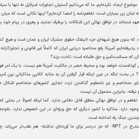
ین موضوع ایجاد نکرده‌ایم. ما که می‌دانیم گسترش تجاوزات اسرائیل نه تنها با سیا
لبنان زیر بمباران است؛ تفاهم‌نامه را امضا کرده‌ایم؟ اینها نکاتی است که میان
هد شده‌اند در توافق نهائی این اشکالات را برطرف نمایند و رهبری در پیام خود ب
، که بدون هیچ شبهه‌ای جزء لاینفک حقوق مشترک ایران و عمان است و هیچ کش
ذیرفته‌ایم. آمریکا رفع محاصره دریایی ایران که کاملاًً غیر قانونی و تجاوزکارانه 
آن که مسالمت‌آمیز و حق طلبانه است؛ تاخت بزند؟
حال کوتاه‌مدت خواهد بود و محیط حصر در مالکیت آمریکا هم نیست، با یک امر فو
 بحث تنگه در عین اینکه قرار گرفتن آن به مثابه کالایی مذاکراتی بین آمریک
های متخاصم و نیز نامعلوم گذاشتن تردد تجاری کشور‌های متخاصم اشکال دا
 نرفته، بنابراین مشمول آن نیست.
تفاهم و در توافق نهائی منطق قابل دفاعی ندارد. کما اینکه اصولاً در بحثی 
وجود دارد، مذاکره با کشور دیگری که حق ویژه‌ای در این خصوص ندارد، بلاوج
چندین جنگ راه انداخته است.
مذاکره با آمریکا در این مورد ما را از همین حقوق کاغذی مندرج در NPT- که جز دردسر برای ما آورده‌ای نداشته- هم عقب‌تر می