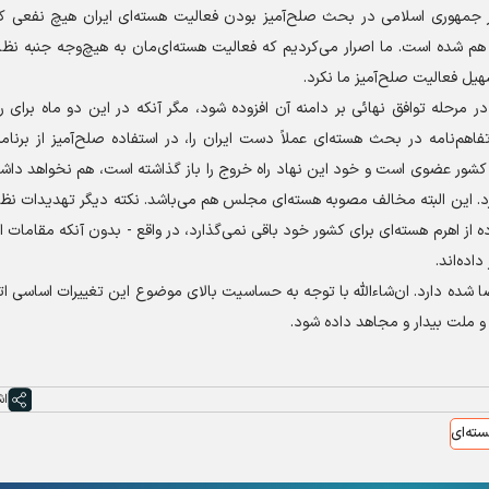
جمهوری اسلامی در بحث صلح‌آمیز بودن فعالیت هسته‌ای ایران هیچ نفعی که
هم شده است. ما اصرار می‌کردیم که فعالیت هسته‌ای‌مان به هیچ‌وجه جنبه نظا
یل فعالیت صلح‌آمیز ما نکرد.
 در مرحله توافق نهائی بر دامنه آن افزوده شود، مگر آنکه در این دو ماه برای ر
اهم‌نامه در بحث هسته‌ای عملاً دست ایران را، در استفاده صلح‌آمیز از برنام
 حق خروج از NPT که حق طبیعی هر کشور عضوی است و خود این نهاد راه خروج را باز گذاشته است، هم نخواهد 
یران تعهد‌هایی فراتر از تعهدات NPT را می‌پذیرد. این البته مخالف مصوبه هسته‌ای مجلس هم می‌باشد. نکته دیگر تهدید
 از اهرم هسته‌ای برای کشور خود باقی نمی‌گذارد، در واقع - بدون آنکه مقامات ا
اده‌اند.
هم امضا شده دارد. ان‌شاءالله با توجه به حساسیت بالای موضوع این تغییرات اساسی ا
 و ملت بیدار و مجاهد داده شود.
اش
سته‌ای