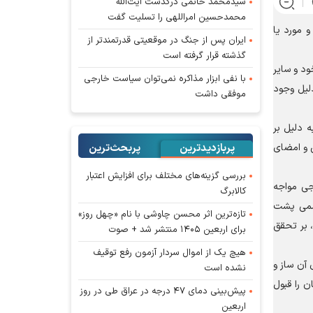
سیدمحمد خاتمی درگذشت آیت‌الله
محمدحسین امراللهی را تسلیت گفت
 مورد یا
ایران پس از جنگ در موقعیتی قدرتمندتر از
گذشته قرار گرفته است
ود و سایر
با نفی ابزار مذاکره نمی‌توان سیاست خارجی
لیل وجود
موفقی داشت
 دلیل بر
پربازدیدترین
پربحث‌ترین‌
ق و امضای
بررسی گزینه‌های مختلف برای افزایش اعتبار
جی مواجه
کالابرگ
رسمی پشت
تازه‌ترین اثر محسن چاوشی با نام «چهل روز»
، بر تحقق
برای اربعین ۱۴۰۵ منتشر شد + صوت
هیچ یک از اموال سردار آزمون رفع توقیف
 آن ساز و
نشده است
ن را قبول
پیش‌بینی دمای ۴۷ درجه در عراق طی در روز
اربعین