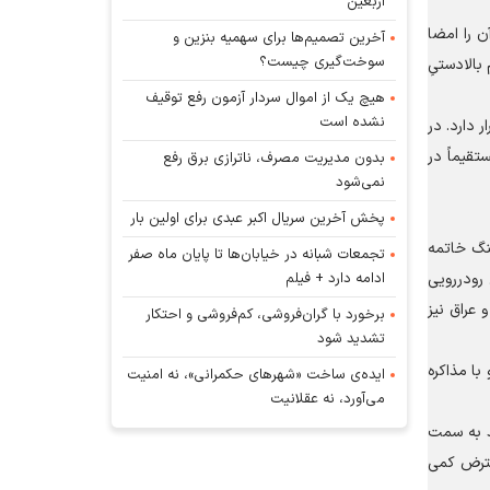
اربعین
 آن را امضا
آخرین تصمیم‌ها برای سهمیه بنزین و
سوخت‌گیری چیست؟
بالادستیِ
هیچ یک از اموال سردار آزمون رفع توقیف
نشده است
 دارد. در
تقیماً در
بدون مدیریت مصرف، ناترازی برق رفع
نمی‌شود
پخش آخرین سریال اکبر عبدی برای اولین بار
جنگ خاتمه
تجمعات شبانه در خیابان‌ها تا پایان ماه صفر
ادامه دارد + فیلم
رودررویی
 عراق نیز
برخورد با گران‌فروشی، کم‌فروشی و احتکار
تشدید شود
با مذاکره
ایده‌ی ساخت «شهرهای حکمرانی»، نه امنیت
می‌آورد، نه عقلانیت
د به سمت
عترض کمی