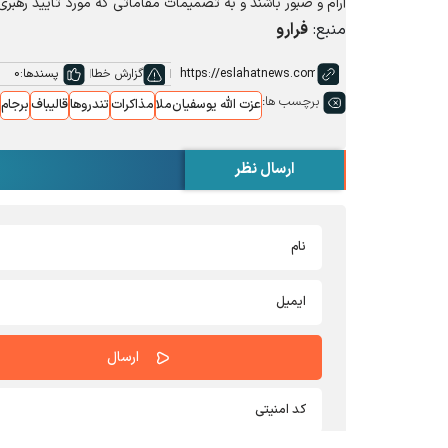
آرام و صبور باشند و به تصمیمات مقاماتی که مورد تأیید رهبری قرا
منبع:
فرارو
گزارش خطا
پسندها:
0
برچسب ها:
عزت الله یوسفیان‌ملا
مذاکرات
تندروها
قالیباف
برجام
ارسال نظر