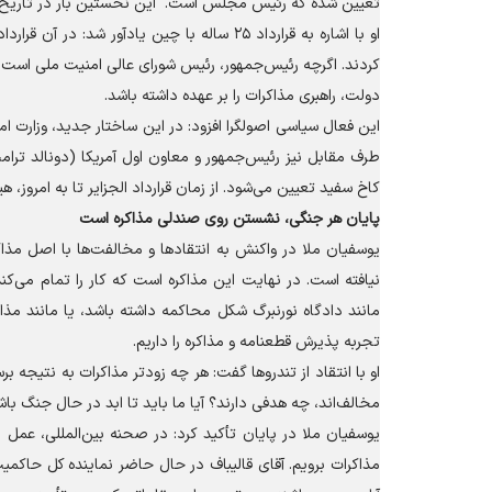
تعیین شده که رئیس مجلس است. این نخستین بار در تاریخ 
او با اشاره به قرارداد ۲۵ ساله با چین یادآ
کردند. اگرچه رئیس‌جمهور، رئیس شورای عالی امنیت ملی است، ام
دولت، راهبری مذاکرات را بر عهده داشته باشد.
این فعال سیاسی اصولگرا افزود: در این ساختار جدید، وزارت امور
طرف مقابل نیز رئیس‌جمهور و معاون اول آمریکا (دونالد ترام
کاخ سفید تعیین می‌شود. از زمان قرارداد الجزایر تا به امروز، 
پایان هر جنگی، نشستن روی صندلی مذاکره است
یوسفیان ملا در واکنش به انتقاد‌ها و مخالفت‌ها با اصل مذ
نیافته است. در نهایت این مذاکره است که کار را تمام می‌
مانند دادگاه نورنبرگ شکل محاکمه داشته باشد، یا مانند مذاک
تجربه پذیرش قطعنامه و مذاکره را داریم.
او با انتقاد از تندرو‌ها گفت: هر چه زودتر مذاکرات به نتیجه بر
مخالف‌اند، چه هدفی دارند؟ آیا ما باید تا ابد در حال جنگ با
یوسفیان ملا در پایان تأکید کرد: در صحنه بین‌المللی، عمل
مذاکرات برویم. آقای قالیباف در حال حاضر نماینده کل حا