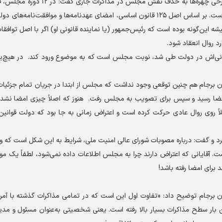
عزت‌الله یوسفیان ملا درباره اعتراض برخی چهره‌ها به حذف نقش مجلس در 
و قرارداد‌های مختلفی میان ایران و کشور‌های دیگر امضا شده است. بر اساس اصل ۱۲۵ قانون اساسی، امضای عهدنامه‌ها و موافقت‌ن
این‌گونه بوده است که رئیس‌جمهور (یا نماینده قانونی او) اگر با اصل توافق
 روال انعقاد شود.
 قانونی‌اش در دولت طی شد، نوبت مجلس است که به موضوع ورود کند. در هیچ‌یک
مان برجام هم چنین توقعی وجود نداشت که مجلس از ابتدا در جریان تمام جزئیات
به امضا رسید و سپس برای تصویب به مجلس رفت. هنوز که اصلاً چیزی امضا نشد
 روی روال عادی حرکت کرده است و اعتراض زمانی به جا بود که دولت قوانین ر
د و گفت: درباره مصوبات شورای عالی امنیت ملی، شرایط به این شکل است که وق
ت. آقایانی که اعتراض دارند چرا به مجلس اطلاعات داده نمی‌شود، لطفاً یک م
برای امضا رفته باشد!
ران برجام توضیح داد: «تفاوت اول این است که در تمامی مذاکرات گذشته با آم
ما این بار سطح مذاکرات بسیار بالا رفته است. یعنی شخصیتی به‌عنوان مسئول و مدی