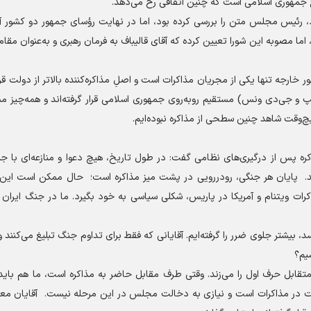
جمهوری اسلامی است که چنین اتفاقی رخ می‌دهد.
ور شد: در آن قرارداد، رئیس مجلس متن را بررسی کرده بود، اما در نهایت رؤسای جمهور دو کشور
ا مصوبه این شورا تعیین کرده که آقای قالیباف به فرمان رهبری و به‌عنوان مقام 
 خارجه تنها یکی از مجریان مذاکرات است و اصلِ مذاکره‌کننده بالاتر از دولت قرار
پ و جی‌دی ونس) مستقیم روبه‌روی جمهوری اسلامی قرار گرفته‌اند و همه‌چیز مس
هیچ‌وقت شاهد چنین سطحی از مذاکره نبوده‌ایم.
اکره پس از درگیری‌های نظامی گفت: در طول تاریخ، هیچ دعوا و منازعه‌ای با 
کند. پایان هر جنگی، رودررویی در پشت میز مذاکره است؛ حال ممکن است این 
رات ویتنام و آمریکا در پاریس، شکلی سیاسی به خود بگیرد. ما در جنگ ایران و
سد، بیشتر جلوی ضرر را گرفته‌ایم. آقایانی که فقط برای تداوم جنگ تبلیغ می‌کنند و 
شیم؟
 متقابل حرف اول را می‌زند. وقتی طرف مقابل حاضر به مذاکره است، ما هم بای
کمیت در مذاکرات است و نیازی به دخالت مجلس در این مرحله نیست. آقایان م