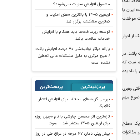
مذاکرات جاری گفت: در ۱۲ دوره مجلس، قطعنامه‌ها
مشمول افزایش سنوات نمی‌شوند؟
امه‌های دولت ایران با
اربعین ۱۴۰۵ با بالاترین سطح امنیت و
ات موافقت
کمترین مشکلات برگزار شد
توسعه زیرساخت‌ها باید همگام با افزایش
 از ادوار
خدمات سلامت باشد
یارانه مراکز توانبخشی ۷۰ درصد افزایش یافت
 باشد. در
/ هیچ مرکزی به دلیل مشکلات مالی تعطیل
ه است که
نشده است
ا نادیده
پربازدیدترین
پربحث‌ترین‌
تی رهبری
وضوع مهم
بررسی گزینه‌های مختلف برای افزایش اعتبار
کالابرگ
تازه‌ترین اثر محسن چاوشی با نام «چهل روز»
برای اربعین ۱۴۰۵ منتشر شد + صوت
ریکا، سطح
ر مذاکرات
پیش‌بینی دمای ۴۷ درجه در عراق طی در روز