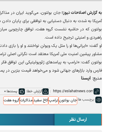
به گزارش
اصلاحات نیوز؛
جان بولتون، می‌گوید ایران در مذاکر
آمریکا به شدت به دنبال دستیابی به توافقی برای پایان دادن ب
بولتون که در حاشیه نشست گروه هفت، توافق چارچوبی میان ا
راهبردی و امنیتی ترجیح داده است.
او گفت: «ایرانی‌ها او را مثل یک ویولن نواختند و او را بازی دا
مشاور پیشین امنیت ملی آمریکا معتقد است نگرانی اصلی ترامپ 
بولتون گفت: «ترامپ به پیامد‌های ژئوپولیتیکی این توافق فکر 
فارس وارد بازار‌های جهانی شود و می‌خواهد قیمت بنزین در پمپ
منبع:
ایسنا
گزارش خطا
پسندها:
0
برچسب ها:
جان بولتون
ترامپ
کاخ سفید
مذاکرات
گروه هفت
ارسال نظر