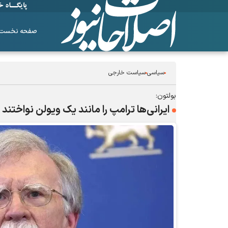
صفحه نخست
سیاسی
سیاست خارجی
بولتون:
ایرانی‌ها ترامپ را مانند یک ویولن نواختند