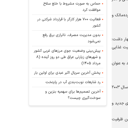
حماس به صورت مشروط با خلع سلاح
موافقت کرد
رده‌مالک و
فعالیت ۷۰۰ هزار کارگر با قرارداد شرکتی در
کشور
بدون مدیریت مصرف، ناترازی برق رفع
هار داشت:
نمی‌شود
 در ارتقای امنیت غذایی
پیش‌بینی وضعیت جوی مرز‌های غربی کشور
و شهر‌های زیارتی عراق طی دو روز آینده (۸
 به عنوان
مرداد ۱۴۰۵)
پخش آخرین سریال اکبر عبدی برای اولین بار
رد شایعات نوبت‌بندی آب در پایتخت
نوری با اشاره به رشد چشمگیر جایگاه بریکس در اقتصاد جهانی گفت: حجم تجارت کالایی میان کشور‌های عضو این گروه از ۸۴ میلیارد دلار در سال ۲۰۰۳
آخرین تصمیم‌ها برای سهمیه بنزین و
سوخت‌گیری چیست؟
ی جدید و
این ظرفیت