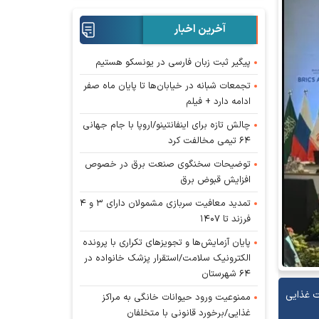
آخرین اخبار
پیگیر ثبت زبان فارسی در یونسکو هستیم
تجمعات شبانه در خیابان‌ها تا پایان ماه صفر
ادامه دارد + فیلم
چالش تازه برای اینفانتینو/اروپا با جام جهانی
۶۴ تیمی مخالفت کرد
توضیحات سخنگوی صنعت برق در خصوص
افزایش قبوض برق
تمدید معافیت سربازی مشمولان دارای ۳ و ۴
فرزند تا ۱۴۰۷
پایان آزمایش‌ها و تجویز‌های تکراری با پرونده
الکترونیک سلامت/استقرار پزشک خانواده در
۶۴ شهرستان
ت غذایی
ممنوعیت ورود حیوانات خانگی به مراکز
غذایی/برخورد قانونی با متخلفان