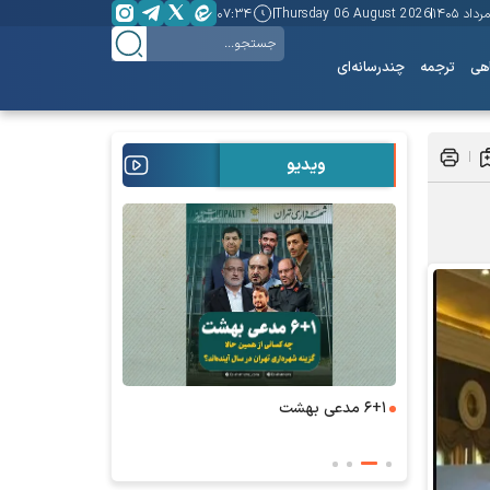
۰۷:۳۴
Thursday 06 August 2026
هی
ترجمه
چندرسانه‌ای
ویدیو
۶+۱ مدعی بهشت
همه چیز از اینج