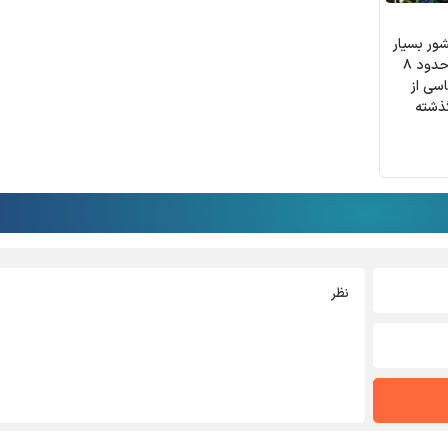
ور بسیار
محکم است/واردات حدود ۸
سی از
ذشته