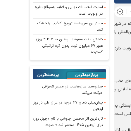
امنیت امتحانات نهایی و اعلام به‌موقع نتایج
در اولویت است
مسئولین سرچشمه ترویج اکاذیب را خشک
 (۲۳ خرداد) در سخنرانی نشست پایانی وزیران کشاورزی کشور‌های عضو بریکس (BRICS) که در شهر
کنند
المللی را
کاهش مدت سفر‌های اربعین به ۳ تا ۴ روز/
عبور ۶۷ میلیون تردد بدون گره ترافیکی
رفیت دارد
گسترده
پربازدیدترین
پربحث‌ترین‌
های عضو،
صداوسیما سال‌هاست در مسیر انحرافی
املاتی و
حرکت می‌کند
پیش‌بینی دمای ۴۷ درجه در عراق طی در روز
ابستگی به
اربعین
یکس است.
تازه‌ترین اثر محسن چاوشی با نام «چهل روز»
برای اربعین ۱۴۰۵ منتشر شد + صوت
شکسالی و آثار