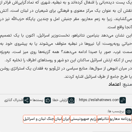
یک پست دیده‌بانی را اشغال کرده‌اند و به نبطیه، شهری که نمادگرایی‌اش فراتر از
نقش آن به عنوان یک مرکز معنوی و فرهنگی برای شیعیان در لبنان است، آتش
می‌گشایند، زیرا به زعم معاریو، مقر جنبش امل و چندین پایگاه حزب‌الله نیز در
آنجا واقع است.
این نشان می‌دهد بنیامین نتانیاهو، نخست‌وزیر اسرائیل، اکنون با یک تصمیم
حیاتی روبه‌روست: آیا نیرو‌ها در نبطیه متوقف می‌شوند یا به پیشروی خود به
سمت غرب، صور یا صیدا ادامه می‌دهند؟ همه گزینه‌ها روی میز است، به‌ویژه
پس از آنکه ارتش اسرائیل ساکنان این دو شهر و روستا‌های اطراف را تخلیه کرد.
در میان انبوهی از سوال‌ها، منابع سیاسی در تل‌آویو به فقدان یک استراتژی روشن
یا طرح جامع از طرف اسرائیل اشاره کردند.
منبع:
اعتماد
گزارش خطا
پسندها:
0
اشتراک گذاری
برچسب ها:
روزنامه معاریو
نتانیاهو
رژیم صهیونیستی
ایران
لبنان
جنگ لبنان و اسرائیل