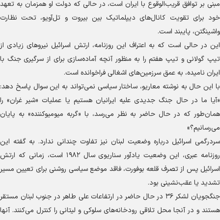
مبنی بر توافق قریب‌الوقوع با ایران است، در حالی که دولت او همزمان به تعهد
خود برای تقویت کانال‌های دیپلماتیک بین بیروت و تل‌آویو، تحت نظارت
واشینگتن، پایبند است.
این در حالی است که به اعتراف این روزنامه، ارتش اسرائیل نیرو‌های زیادی از
تیپ گولانی و تیپ هفتم را به منظور آنچه آماده‌سازی برای از سرگیری جنگ با
ایران نامیده، به عمق سرزمین‌های اشغالی فراخوانده است.
با این حال به نوشته معاریو، ساختار سیاسی نمی‌تواند به این سوال پاسخ دهد:
«آیا ما در حال جنگ جدیدی علیه ایرانیان هستیم یا عملیات «شیر غران» را
همان‌طور که در حال حاضر به نظر می‌رسد، با «گربه میومیوکننده» به پایان
می‌رسانیم؟»
سردرگمی اسرائیل درباره وضعیت لبنان نیز تفاوت چندانی ندارد. به گفته این
روزنامه عبری، این وضعیت یادآور سناریوی سال ۱۹۸۲ است، زمانی که ارتش
اسرائیل پس از تصرف قلعه بوفورت، فاقد موضع سیاسی روشنی برای تعیین مسیر
تشدید یا عقب‌نشینی بود.
جنگجویان لشکر ۳۶ در حال حاضر در ارتفاعات علی طاهر در جنوب لبنان مستقر
هستند و در آنجا محل تلاقی رودخانه‌های سلوکی و لیتانی را کنترل می‌کنند. آنها