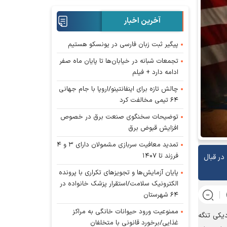
آخرین اخبار
پیگیر ثبت زبان فارسی در یونسکو هستیم
تجمعات شبانه در خیابان‌ها تا پایان ماه صفر
ادامه دارد + فیلم
چالش تازه برای اینفانتینو/اروپا با جام جهانی
۶۴ تیمی مخالفت کرد
توضیحات سخنگوی صنعت برق در خصوص
افزایش قبوض برق
تمدید معافیت سربازی مشمولان دارای ۳ و ۴
فرزند تا ۱۴۰۷
در قبال
پایان آزمایش‌ها و تجویز‌های تکراری با پرونده
الکترونیک سلامت/استقرار پزشک خانواده در
۶۴ شهرستان
ممنوعیت ورود حیوانات خانگی به مراکز
دیکی تنگه
غذایی/برخورد قانونی با متخلفان