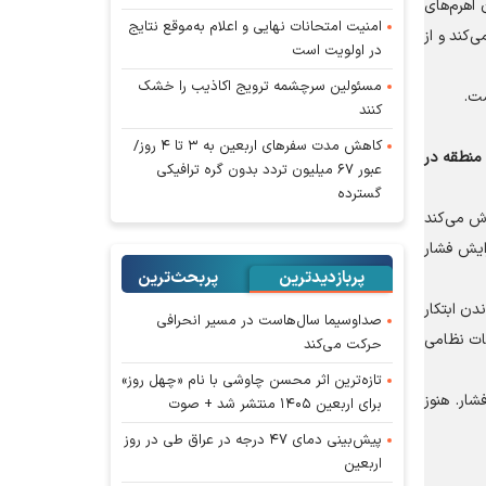
 اهرم‌های
امنیت امتحانات نهایی و اعلام به‌موقع نتایج
‌کند و از
در اولویت است
مسئولین سرچشمه ترویج اکاذیب را خشک
ست.
کنند
کاهش مدت سفر‌های اربعین به ۳ تا ۴ روز/
 منطقه در
عبور ۶۷ میلیون تردد بدون گره ترافیکی
گسترده
اش می‌کند
زایش فشار
پربازدیدترین
پربحث‌ترین‌
دن ابتکار
صداوسیما سال‌هاست در مسیر انحرافی
ات نظامی
حرکت می‌کند
تازه‌ترین اثر محسن چاوشی با نام «چهل روز»
ار. هنوز
برای اربعین ۱۴۰۵ منتشر شد + صوت
پیش‌بینی دمای ۴۷ درجه در عراق طی در روز
اربعین