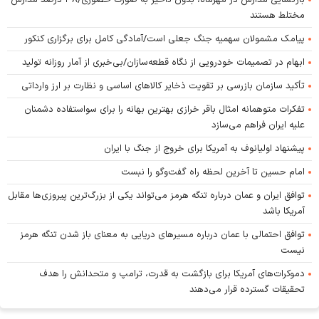
بازگشایی مدارس در مهرماه، بدون تأخیر به صورت حضوری/۳۸ درصد مدارس
مختلط هستند
پیامک مشمولان سهمیه جنگ جعلی است/آمادگی کامل برای برگزاری کنکور
ابهام در تصمیمات خودرویی از نگاه قطعه‌سازان/بی‌خبری از آمار روزانه تولید
تأکید سازمان بازرسی بر تقویت ذخایر کالا‌های اساسی و نظارت بر ارز وارداتی
تفکرات متوهمانه امثال باقر خرازی بهترین بهانه را برای سواستفاده دشمنان
علیه ایران فراهم می‌سازد
پیشنهاد اولیانوف به آمریکا برای خروج از جنگ با ایران
امام حسین تا آخرین لحظه راه گفت‌و‌گو را نبست
توافق ایران و عمان درباره تنگه هرمز می‌تواند یکی از بزرگ‌ترین پیروزی‌ها مقابل
آمریکا باشد
توافق احتمالی با عمان درباره مسیر‌های دریایی به معنای باز شدن تنگه هرمز
نیست
دموکرات‌های آمریکا برای بازگشت به قدرت، ترامپ و متحدانش را هدف
تحقیقات گسترده قرار می‌دهند