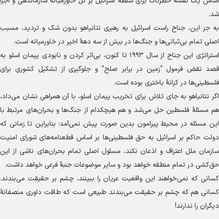
اساس یک نقشهٔ خطرناک برای سلطهٔ اسرائیل بر کل خاورمیانه سازماندهی و اجرا
شد.
به جز این، جناح راست اسرائیل به رهبری نتانیاهو بدون شک و تردید، مسبب
اصلی تمام بی‌ثباتی‌ها و جنگ‌ها در بیش از سه دههٔ اخیر در خاورمیانه است.
استراتژی این جناح از سال ۱۹۹۳ تا کنون، بی‌اثر کردن و نابودی پیمان اسلو به
قصد نقض فرمول "زمین در برابر صلح" و جلوگیری از تشکیل کشوری برای
فلسطینی‌ها در کرانهٔ باختری بوده است.
اگر نتانیاهو به جای تلاش برای تخریب پیمان اسلو، با آن همراهی نشان می‌داد،
هم مسئلهٔ فلسطین حل می‌شد و هم هیچکدام از جنگ‌ها و بحران‌های مرتبط با
این مسئله در محیط پیرامون بدین صورت پیش نمی‌آمد؛ بنابراین تا زمانی که
دولت حاکم بر اسرائیل به حق فلسطینی‌ها بر اساس قطعنامه‌های شورای امنیت
سازمان ملل اعتراف و اذعان نکند، مسئول اصلی تمام بحران‌های ناشی از این
حق‌کشی در تمام منطقه خواهد بود و سایر موضوعات جنبهٔ فرعی خواهد داشت.
کسانی که نمی‌خواهند این واقعیت عریان را ببینند، چشم بر حقیقت می‌بندند.
کسانی هم که چشم بر حقیقت می‌بندند طبیعی است که طاقت داوری منصفانهٔ
دیگران را ندارند!