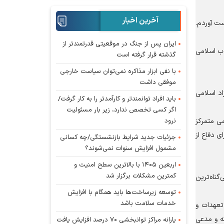
آخرین اخبار
ست آوردم.
ایران پس از جنگ در موقعیتی قدرتمندتر از
اب اسلامی
گذشته قرار گرفته است
با نفی ابزار مذاکره نمی‌توان سیاست خارجی
موفقی داشت
اد اسلامی
باید افراد توانمندتر و کارآمدتر را به کار گرفت/
اگر کسی تخصص ندارد، زیر بار مسئولیت
نرود
می متمرکز
ی دفاع از
جزئیات جدید شرایط بازنشستگی/چه کسانی
مشمول افزایش سنوات نمی‌شوند؟
اربعین ۱۴۰۵ با بالاترین سطح امنیت و
کمترین مشکلات برگزار شد
گناه‌ترین
توسعه زیرساخت‌ها باید همگام با افزایش
خدمات سلامت باشد
 تعهدات و
ته و مدعی
یارانه مراکز توانبخشی ۷۰ درصد افزایش یافت