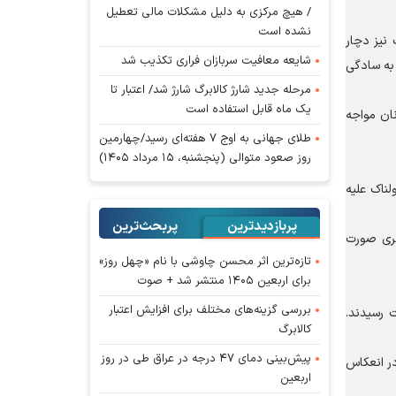
/ هیچ مرکزی به دلیل مشکلات مالی تعطیل
نشده است
نیز دچار
شایعه معافیت سربازان فراری تکذیب شد
 به سادگی
مرحله جدید شارژ کالابرگ شارژ شد/ اعتبار تا
یک ماه قابل استفاده است
نان مواجه
طلای جهانی به اوج ۷ هفته‌ای رسید/چهارمین
روز صعود متوالی (پنجشنبه، ۱۵ مرداد ۱۴۰۵)
لناک علیه
پربازدیدترین
پربحث‌ترین‌
ثری صورت
تازه‌ترین اثر محسن چاوشی با نام «چهل روز»
برای اربعین ۱۴۰۵ منتشر شد + صوت
بررسی گزینه‌های مختلف برای افزایش اعتبار
ش‌آموز مظلومانه به شهادت رسیدند.
کالابرگ
پیش‌بینی دمای ۴۷ درجه در عراق طی در روز
در انعکاس
اربعین