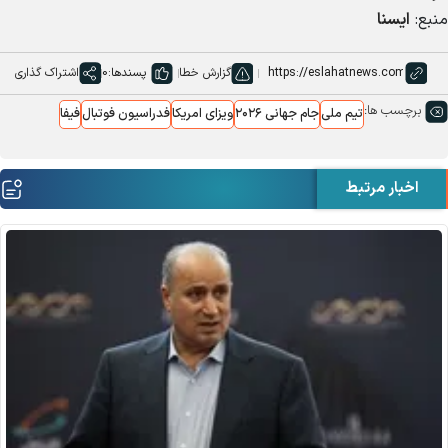
منبع:
ایسنا
گزارش خطا
پسندها:
0
اشتراک گذاری
برچسب ها:
تیم ملی
جام جهانی ۲۰۲۶
ویزای امریکا
فدراسیون فوتبال
فیفا
اخبار مرتبط