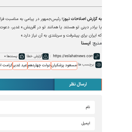
به گزارش
اصلاحات نیوز؛
رئیس‌جمهور در پیامی به مناسبت فرا
یا برادر دینی تو هستند یا همانند تو در آفرینش.» غدیر، دع
که ایران برای پیشرفت و سربلندی به آن نیاز دارد.»
منبع:
ایسنا
گزارش خطا
پسندها:
0
برچسب ها:
مسعود پزشکیان
دولت چهاردهم
عید غدیر
کرامت ا
ارسال نظر