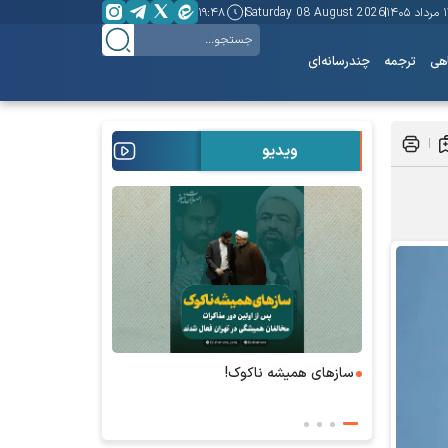
 ۱۴۰۵
Saturday 08 August 2026
۱۹:۴۸
هی
ترجمه
چندرسانه‌ای
ویدیو
ای همیشه ناکوک!
۶+۱ مدعی بهشت