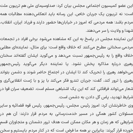
این عضو کمیسیون اجتماعی مجلس بیان کرد: صداوسیمای ملی هم تریبون ملت
است؛ نه تریبون یک جریان خاص. این رسانه باید انعکاس‌دهنده مطالبات همه
مردم باشد؛ همه مردمی که امروز در خیابان‌ها حضور دارند و فریاد ایران، انقلاب،
شهدا و ولایت را سر می‌دهند.
این نماینده مجلس در پاسخ به این که مشاهده می‌شود برخی افراد در تجمعات
مردمی سخنانی مطرح می‌کنند که خلاف واقع است؛ برای مثال، نماینده‌ای مطلبی
خلاف واقع را به رئیس‌جمهور نسبت می‌دهد و می‌گوید ایشان گفته‌اند سخنان
رهبری درباره مذاکره پخش نشود. یا نماینده دیگر می‌گوید رئیس‌جمهور
می‌خواهد رهبری را تحریک کند تا ایشان در اجتماع حاضر شوند و دشمن بتواند
رهبری را ترور کند، گفت: جریان تندرو فکر می‌کند با پز و با ژست انقلابی‌گری و
شعار می‌تواند فرافکنی کند که این یک اشتباهی مسلم است. تضعیف سران قوا در
شرایط تهدید، پاس گل دادن به دشمن است.
وی خاطرنشان کرد: امروز رئیس مجلس، رئیس‌جمهور، رئیس قوه قضائیه و سایر
مسئولان کشور همگی در مسیر خدمت‌رسانی به مردم قرار دارند؛ آن هم در
شرایطی که هر زمان و هر مکان ممکن است هدف ترور دشمنان و متجاوزان قسم
خورده قرار گیرند؛ بنابراین بر همه ما فرض است که در کنار مردم بایستیم و سخن