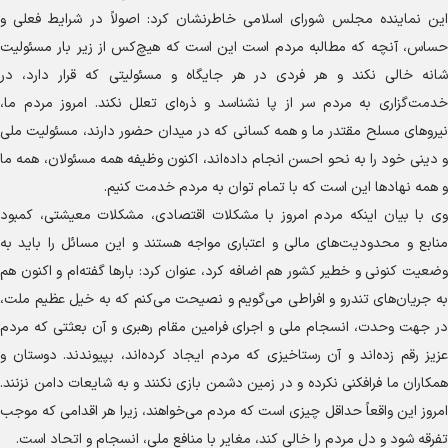
این نماینده مجلس شورای اسلامی خاطرنشان کرد: اصولاً در شرایط فعلی و
حساس، آنچه که مطالبه مردم است این است که هیچ‌کس از زیر بار مسئولیت
شانه خالی نکند و هر فردی در هر جایگاه و مسئولیتی که قرار دارد، در
خدمت‌گزاری به مردم سر از پا نشناسد و ذره‌ای تعلل نکند. امروز مردم ما،
نیرو‌های مسلح مقتدر ما و همه کسانی که در میدان حضور دارند، مسئولیت ملی
و دینی خود را به نحو احسن انجام داده‌اند، اکنون وظیفه همه مسئولان، همه ما
و همه نهاد‌ها این است که با تمام توان به مردم خدمت کنیم.
وی با بیان اینکه مردم امروز با مشکلات اقتصادی، مشکلات معیشتی، کمبود
منابع و محدودیت‌های مالی و اعتباری مواجه هستند و این مسائل را باید به
وضعیت کنونی و خطیر کشور هم اضافه کرد، عنوان کرد: بار‌ها گفته‌ام و اکنون هم
به جریان‌های تندرو و افراطی می‌گویم و نصیحت می‌کنم که به خیل عظیم ملت،
در جهت وحدت، انسجام ملی و اجرای فرامین مقام رهبری و آن بعثتی که مردم
عزیز رقم زده‌اند و آن رستاخیزی که مردم ایجاد کرده‌اند، بپیوندند. دوستان و
همکاران ما فرافکنی نکرده و در زمین دشمن بازی نکنند و به شایعات دامن نزنند.
امروز این واقعاً حداقل چیزی است که مردم می‌خواهند، زیرا هر اقدامی که موجب
تفرقه شود و دل مردم را خالی کند، مغایر با منافع ملی، انسجام و اتحاد است.