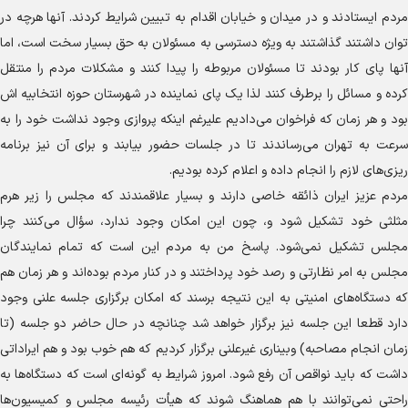
مردم ایستادند و در میدان و خیابان اقدام به تبیین شرایط کردند. آنها هرچه در
توان داشتند گذاشتند به ویژه دسترسی به مسئولان به حق بسیار سخت است، اما
آنها پای کار بودند تا مسئولان مربوطه را پیدا کنند و مشکلات مردم را منتقل
کرده و مسائل را برطرف کنند لذا یک پای نماینده در شهرستان حوزه انتخابیه اش
بود و هر زمان که فراخوان می‌دادیم علیرغم اینکه پروازی وجود نداشت خود را به
سرعت به تهران می‌رساندند تا در جلسات حضور بیابند و برای آن نیز برنامه
ریزی‌های لازم را انجام داده و اعلام کرده بودیم.
مردم عزیز ایران ذائقه خاصی دارند و بسیار علاقمندند که مجلس را زیر هرم
مثلثی خود تشکیل شود و، چون این امکان وجود ندارد، سؤال می‌کنند چرا
مجلس تشکیل نمی‌شود. پاسخ من به مردم این است که تمام نمایندگان
مجلس به امر نظارتی و رصد خود پرداختند و در کنار مردم بوده‌اند و هر زمان هم
که دستگاه‌های امنیتی به این نتیجه برسند که امکان برگزاری جلسه علنی وجود
دارد قطعا این جلسه نیز برگزار خواهد شد چنانچه در حال حاضر دو جلسه (تا
زمان انجام مصاحبه) وبیناری غیرعلنی برگزار کردیم که هم خوب بود و هم ایراداتی
داشت که باید نواقص آن رفع شود. امروز شرایط به گونه‌ای است که دستگاه‌ها به
راحتی نمی‌توانند با هم هماهنگ شوند که هیأت رئیسه مجلس و کمیسیون‌ها