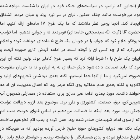
از آنجایی که ترامپ در سیاست‌های جنگ خود در ایران با شکست مواجه شده
بود می‌خواست مانند جنگ صفین، قرآن بر سر نیزه بزند و میان مردم انشقاق
ایجاد کند. آنجا برخی نظر داشتند که ما یک طرح ۱۷ ماده‌ای ارائه کنیم، اما
حضرت آقا (آیت الله سیدمجتبی خامنه‌ای) فرمودند نه و جوابی ندهیم، اما ترامپ
دروغگو اعلام کرد که جواب را در جریان یک طرح ۵ ماده‌ای دریافت کرده و اعلام
نمی‌کرد که از چه کسی آن را گرفته است. در ادامه گردش کاری صورت گرفت و
ایران یک طرح با ۱۰ شرط ارائه کرد که بسیار طرح کاملی بود. اولین نکته آن این
بود که باید ضمانت داده شود دیگر حمله‌ای نه به ایران و نه به جریان مقاومت
صورت نمی‌گیرد و ما از آنها جدا نیستیم. نکته بعدی برداشتن تحریم‌های اولیه و
ثانویه و نکته بعدی عدم مذاکره روی تنگه هرمز بود که اعمال مدیریت آن ادامه
خواهد داشت. مورد بعدی ادامه غنی سازی برای استفاده در مصارفی همچون آب
شیرین‌کن، برق، صنعت، کشاورزی و دارو بود. موضوع بعد لزوم دریافت غرامت
جنگی بود. مورد بعد اینکه ما ضمانت می‌دهیم بر اساس فتوای حرمت بمب اتم
که از سوی امام شهیدمان صادر شده بود، عمل کرده و بمب اتم نخواهیم ساخت.
یک نکته هم درباره کشور‌های حوزه خلیج فارس آورده بودیم که ما هیچگاه در
تاریخ متجاوز نبوده و بدی همسایگان را نخواسته بودیم و خواستار صلح پایدار با