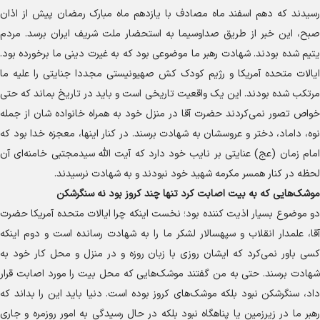
رسیدند که دهم اسفند ماه مصادف با یازدهم ماه مبارک رمضان پیش از اذان
صبح، این خبر از طریق صداوسیما به استحضار ملت شریف ایران برسد. مردم
یتیم شده بودند. شهادت رهبر ما موضوعی بود که به غیرت دینی ما برخورده بود.
ایالات متحده آمریکا و رژیم کودک کش صهیونیستی مجددا جنایتی را علیه ما
مرتکب شده بودند. این یک واقعیت تاریخی است و باید در تاریخ بماند که حتی
خواص تصور نمی‌کردند حضرت آقا در منزل خود به همراه خانواده شان از جمله
نوه، داماد، دختر و عروسشان به شهادت برسند. در کنار اینها، معجزه خدا بود که
امام زمان (عج) عنایتی بر نایب خود دارد که آیت الله سیدمجتبی خامنه‌ای آن
لحظه در کنار همسر مکرمه شهید خود نبودند و به شهادت نرسیدند.
موشک‌هایی که به بیت اصابت کرد تنها چند کروز بود نه سنگرشکن
دو موضوع بسیار اذیت کننده بود؛ نخست اینکه چرا ایالات متحده آمریکا حضرت
آقا، علمدار انقلاب و سپهسالار لشکر ما را به شهادت رسانده است و دوم اینکه
کسی باور نمی‌کرد که ایشان روزی با زبان روزه و در منزل و محل کار خود به
شهادت برسند. حتی به من گفتند موشک‌هایی که محل بیت را مورد اصابت قرار
داد، سنگرشکن نبود بلکه موشک‌های کروز بوده است. دنیا باید این را بداند که
رهبر ما در زیرزمین یا پناهگاه نبود بلکه در حال رسیدگی به امور روزمره و جاری