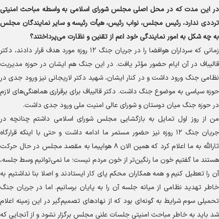
در این مدت که در محل اصلی مجلس شورای اسلامی به واسطه مباحث امنیتی
ترددی ندارد، رئیس مجلس، نواب رئیس، هیأت رئیسه و سایر نمایندگان مجلس
به چه شکل به امور نمایندگی خود اعم از تقنین و نظارت می‌پرداختند؟
زمانی که سرداران هوافضا را در جریان جنگ ۱۲ روزه مورد هدف قرار دادند، دکتر
قالیباف در آن ایام حضور مؤثر یافت. در این جنگ هم ایشان در حوزه مدیریت
نظامی جنگ ورود داشت و در کنار ایشان، شهید دکتر لاریجانی نیز ورود جدی در
حوزه سیاسی به موضوع جنگ داشت. دکتر قالیباف برای برقراری هماهنگی‌های لازم
در حوزه جنگ میان دوستان و شورای عالی امنیت ملی ورود جدی داشت.
من از روز اول تمایل به بازگشایی مجلس شورای اسلامی داشتم چنانچه در
جریان جنگ ۱۲ روزه نیز حضور مستمر ما ادامه داشت و حتی با اینکه قرارگاه
ثارالله به ما اعلام کرد که همین الان ۸ هواپیما به مقصد مجلس در حال حرکت
هستند ما گفتیم خون ما رنگین‌تر از خون مردم نیست؛ ما نمی‌توانیم وسط جلسه،
آن را تعطیل کنیم و همه همکاران محکم پای کار ایستادند و اصلا بنا نداشتیم به
خاطر تهدید نظامی از میانه جلسه آن را به پایان برسانیم. اما در جریان جنگ
تحمیلی سوم شرایط به گونه‌ای بود که از نهاد‌های تصمیم‌گیر در این زمینه اعلام
شد باید به خاطر مباحث امنیتی جلسات علنی مجلس برگزار نشود و از آنجایی که