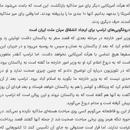
که هیأت آمریکایی دیگر پای میز مذاکره بازنگشت. این است که باعث می‌شود ما
آمریکا را بدعهد بدانیم. آنها ۱۰ بندی ما را پذیرفته بودند، اما وقتی پای میز مذاکره
آمدند حرف دیگری زدند.
دروغگویی‌های ترامپ برای ایجاد انشقاق میان ملت ایران است
وزیر امور خارجه در مرحله بعدی که قصد سفر به پاکستان داشت توئیتی زد و
اعلام کرد که بعد از پاکستان به عمان و سپس به روسیه می‌رود و در جریان این
سفر‌ها هیچ تماسی با هیأت آمریکایی نخواهد داشت، اما ترامپ آنقدر ملعون
است که به دروغ اعلام کرد او به وزیر امور خارجه ما گفته است به پاکستان برود
که در تلویزیون درباره آن توضیح دادم که چنین چیزی صحت ندارد و او در
حدی نیست که به وزیر خارجه ما بگوید به اسلام آباد برود. ترامپ بعد از آن
اعلام کرد که ویتکاف و کوشنر را هم به پاکستان خواهد فرستاد و بعد فردای آن روز
گفت به آنها هم گفته است که به پاکستان نروند و این روالی است که ترامپ در
پیش گرفته است و مدام دروغ می‌گوید.
از این رو قاطعانه می‌گویم کسی روی مباحث هسته‌ای مذاکره نکرده و نمی‌کند. در
حوزه تنگه هرمز روی برخی مباحث صحبت شد از جمله آنها گفتند قصد پرداخت
غرامت ندارند، اما قرار است صندوقی به جای آن تأسیس کنند تا کشور‌هایی که