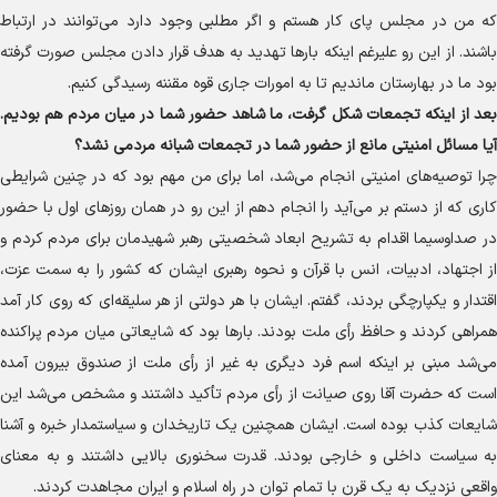
که من در مجلس پای کار هستم و اگر مطلبی وجود دارد می‌توانند در ارتباط
باشند. از این رو علیرغم اینکه بار‌ها تهدید به هدف قرار دادن مجلس صورت گرفته
بود ما در بهارستان ماندیم تا به امورات جاری قوه مقننه رسیدگی کنیم.
بعد از اینکه تجمعات شکل گرفت، ما شاهد حضور شما در میان مردم هم بودیم.
آیا مسائل امنیتی مانع از حضور شما در تجمعات شبانه مردمی نشد؟
چرا توصیه‌های امنیتی انجام می‌شد، اما برای من مهم بود که در چنین شرایطی
کاری که از دستم بر می‌آید را انجام دهم از این رو در همان روز‌های اول با حضور
در صداوسیما اقدام به تشریح ابعاد شخصیتی رهبر شهیدمان برای مردم کردم و
از اجتهاد، ادبیات، انس با قرآن و نحوه رهبری ایشان که کشور را به سمت عزت،
اقتدار و یکپارچگی بردند، گفتم. ایشان با هر دولتی از هر سلیقه‌ای که روی کار آمد
همراهی کردند و حافظ رأی ملت بودند. بار‌ها بود که شایعاتی میان مردم پراکنده
می‌شد مبنی بر اینکه اسم فرد دیگری به غیر از رأی ملت از صندوق بیرون آمده
است که حضرت آقا روی صیانت از رأی مردم تأکید داشتند و مشخص می‌شد این
شایعات کذب بوده است. ایشان همچنین یک تاریخدان و سیاستمدار خبره و آشنا
به سیاست داخلی و خارجی بودند. قدرت سخنوری بالایی داشتند و به معنای
واقعی نزدیک به یک قرن با تمام توان در راه اسلام و ایران مجاهدت کردند.