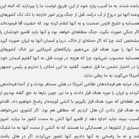
باعث شدند به ما آسیب وارد شود از این طریق غرامت ما را بپردازند که البته این
وعده آنها نیز دروغ از آب درآمد. قبل از جنگ وزیر امور خارجه با تک تک کشور‌های
همسایه و خلیج فارس صحبت و به آنها اعلام کرده بود که حضرت آقا فرموده‌اند
اگر جنگی صورت بگیرد، جنگ منطقه‌ای خواهد بود و آنها باید قلمرو خودشان را
مشخص کنند چرا که اگر حمله‌ای از خاک، دریا و آسمان آنها به ایران صورت گیرد
ما آنها را مورد هدف قرار می‌دهیم. پایگاه‌های آمریکایی نیز خاک کشور‌های
همسایه محسوب نمی‌شود چرا که هرچه در نوبت قبل به آنها گفتیم آسمان خود
را در اختیار دشمن ما قرار ندهید، گفتید ما این امکان را نداریم و رئیس جمهور
آمریکا می‌گوید به ما ربطی ندارد.
یک مرتبه هم فرماندهان نظامی آمریکا در هتلی مستقر بودند و از آنجا فرماندهی
کردند و ایران را مورد هدف قرار دادند و ما نیز، چون بار‌ها به حق گفته بودیم از
هر نقطه‌ای که مورد هدف قرار بگیریم با آتشی کوبنده‌تر پاسخ خواهیم داد، اقدام
به هدف قرار دادن آن هتل کردیم که منطقی هم بود. اگر کشوری نمی‌خواهد
آسیب ببیند نباید اجازه دهد از قلمرو آنها آتش به سمت کشور ما بیاید. امروز
بسیاری از کشور‌ها در همسایگی ما هستند که نه آتشی از سمت آنها به ما شلیک
شد و نه ما پاسخی به آنها دادیم. آنها تصور می‌کردند اگر در هتل باشند