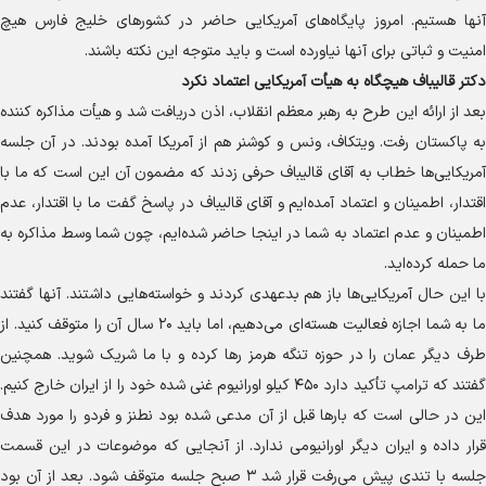
آنها هستیم. امروز پایگاه‌های آمریکایی حاضر در کشور‌های خلیج فارس هیچ
امنیت و ثباتی برای آنها نیاورده است و باید متوجه این نکته باشند.
دکتر قالیباف هیچگاه به هیأت آمریکایی اعتماد نکرد
بعد از ارائه این طرح به رهبر معظم انقلاب، اذن دریافت شد و هیأت مذاکره کننده
به پاکستان رفت. ویتکاف، ونس و کوشنر هم از آمریکا آمده بودند. در آن جلسه
آمریکایی‌ها خطاب به آقای قالیباف حرفی زدند که مضمون آن این است که ما با
اقتدار، اطمینان و اعتماد آمده‌ایم و آقای قالیباف در پاسخ گفت ما با اقتدار، عدم
اطمینان و عدم اعتماد به شما در اینجا حاضر شده‌ایم، چون شما وسط مذاکره به
ما حمله کرده‌اید.
با این حال آمریکایی‌ها باز هم بدعهدی کردند و خواسته‌هایی داشتند. آنها گفتند
ما به شما اجازه فعالیت هسته‌ای می‌دهیم، اما باید ۲۰ سال آن را متوقف کنید. از
طرف دیگر عمان را در حوزه تنگه هرمز رها کرده و با ما شریک شوید. همچنین
گفتند که ترامپ تأکید دارد ۴۵۰ کیلو اورانیوم غنی شده خود را از ایران خارج کنیم.
این در حالی است که بار‌ها قبل از آن مدعی شده بود نطنز و فردو را مورد هدف
قرار داده و ایران دیگر اورانیومی ندارد. از آنجایی که موضوعات در این قسمت
جلسه با تندی پیش می‌رفت قرار شد ۳ صبح جلسه متوقف شود. بعد از آن بود