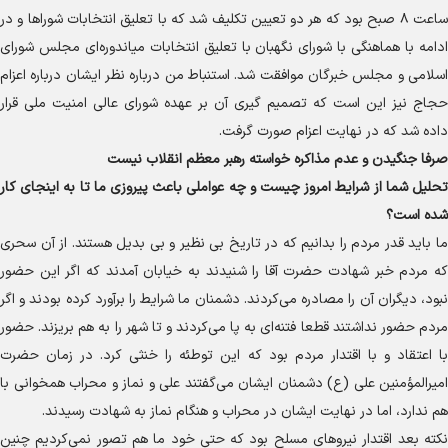
ساعت ۸ صبح بود که هر دو تعیین تکلیف شد که با تعلیق انتخابات شورا‌ها و در
ادامه با هماهنگی با شورای نگهبان با تعلیق انتخابات میاندوره‌ای مجلس شورای
اسلامی و مجلس خبرگان موافقت شد. استنباط من درباره نظر ایشان درباره اعزام
حجاج نیز این است که تصمیم گیری آن بر عهده شورای عالی امنیت ملی قرار
داده شد که در نهایت اعزام صورت گرفت.
صرفا جنگیدن و عدم مذاکره خواسته رهبر معظم انقلاب نیست
تحلیل شما از شرایط امروز چیست و چه عواملی باعث پیروزی ما تا به اینجای کار
شده است؟
ما باید قدر مردم را بدانیم که در تاریخ بی نظیر و بی بدیل هستند. از آن سحری
که مردم خبر شهادت حضرت آقا را شنیدند به خیابان آمدند که اگر این حضور
نبود، دیگران آن را مصادره می‌کردند. دشمنان ما شرایط را برآورد کرده بودند و اگر
مردم حضور نداشتند قطعا فتنه‌ای به پا می‌کردند و تا شهر را به هم بریزند. حضور
با اعتقاد و با اقتدار مردم بود که این توطئه را خنثی کرد. در زمان حضرت
امیرالمؤمنین علی (ع) دشمنان ایشان می‌گفتند علی و نماز و محراب همخوانی با
هم ندارد، اما در نهایت ایشان در محراب و هنگام نماز به شهادت رسیدند.
نکته بعد اقتدار نیرو‌های مسلح بود که حتی خود ما هم تصور نمی‌کردیم چنین