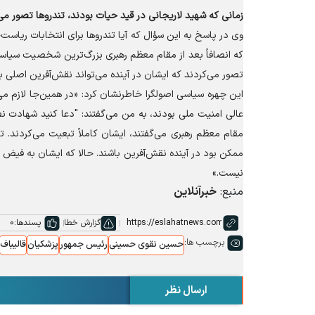
زمانی که شهید لاریجانی در قید حیات بودند، تندرو‌ها تصور می
وی در پاسخ به این سؤال که آیا تندرو‌ها برای انتخابات ریاست
که انصافاً بعد از مقام معظم رهبری بزرگ‌ترین شخصیت سیاسی 
تصور می‌کردند که ایشان در آینده می‌تواند نقش‌آفرین اصلی 
این چهره سیاسی اصولگرا خاطرنشان کرد: «در همین‌جا لازم می
عالی امنیت ملی بودند، به من می‌گفتند: "دعا کنید شهادت ن
مقام معظم رهبری می‌گفتند، ایشان کاملاً تبعیت می‌کردند. تا
ممکن بود در آینده نقش‌آفرین باشند. حالا که ایشان به فیض شه
نیست.»
منبع:
خبرآنلاین
گزارش خطا
پسندها:
0
برچسب ها:
حسین نقوی حسینی
رئیس جمهور
پزشکیان
قالیباف
ارسال نظر