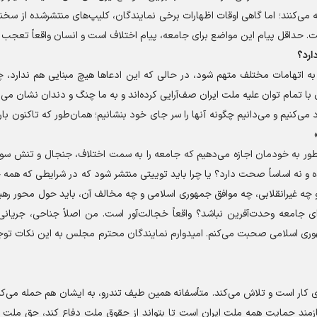
ی‌کنند؛ اما گاهی اوقات اظهارات برخی نمایندگان، کلیپ‌های منتشرشده از سخنا
 است. حداقل پیام این مواضع برای جامعه، پیام اختلاف است و انسان واقعاً تعجب 
ارد؟
به اتهامات مختلف متهم شود، در حالی که این ادعا‌ها هیچ مبنایی هم ندارد، 
 با تمام توان علیه ملت ایران صف‌آرایی کرده‌اند و به ما چنگ و دندان نشان می‌ده
رد می‌کنیم و می‌دانیم چگونه آنها را سر جای خود بنشانیم؛ همان‌طور که تاکنون بار‌
ر به خودمان اجازه می‌دهیم که جامعه را به سمت اختلاف، جنجال و تنش سو
 و نه اساساً صحت دارد؟ یا چرا باید توییتی منتشر شود که در شرایطی که همه 
 و چه غیرانقلابی، چه موافق جمهوری اسلامی و چه مخالف آن، باید حول محور رهبر
 جامعه وحدت‌آفرین نباشد؟ واقعاً خجالت‌آور است. من اصلاً جناحی، جریانی
مهوری اسلامی صحبت می‌کنم. امیدوارم نمایندگان محترم مجلس به این نکات توج
ی کار است و تلاش می‌کند. متأسفانه همین طیف تندرو، به ایشان هم حمله می‌کن
ازمند حمایت همه ملت ایران است تا بتواند از حقوق ملت دفاع کند، حق ملت ای