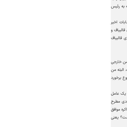
ه به رئیس
بات اخیر
الیباف و
ی قالیباف
شمن خارجی
 البته من
وع برخورد
 یک عامل
یادی مطرح
کره موافق
ست؟ یعنی