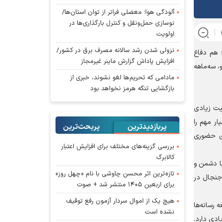
آلودگی هوا؛ معضلی فراتر از توان استان‌ها/
نوسازی حمل‌ونقل و کنترل بارگذاری‌ها در
اولویت
نزولی شدن رشد سالانه مصرف برق در کشور/
 هم دفاع
افزایش پاداش گزارش ماینر غیرمجاز
 سه‌ماهه
مادامی که تحریم‌ها لغو نشوند، خبری از
بازگشایی تنگه هرمز نخواهد بود
میت زیادی
ر مهم را
پربازدیدترین
پربحث‌ترین‌
ای حضوری
بررسی گزینه‌های مختلف برای افزایش اعتبار
کالابرگ
ا دشمن و
تازه‌ترین اثر محسن چاوشی با نام «چهل روز»
 جنجال در
برای اربعین ۱۴۰۵ منتشر شد + صوت
هیچ یک از اموال سردار آزمون رفع توقیف
رسانه‌ها
نشده است
ادی دارد.