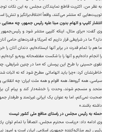
به نظر من، اکثریت قاطع نمایندگان مجلس به این نکات توجه م
توییت‌هایی که منتشر می‌کنند، واقعاً اختلاف‌برانگیز و تنش‌زا
انتشار کلیپ و اتهام بدون مبنا علیه رئیس جمهور، چه معنایی د
وی گفت: «برای مثال، اینکه کلیپی منتشر شود و رئیس‌جمهور 
دارد؟ ما در شرایطی قرار داریم که آمریکا و قدرت‌های حامی آنان
ما هم با تمام قدرت در برابر آنها ایستاده‌ایم، دندان آنان را خ
را انجام داده‌ایم و آنها را با شکست مفتضحانه روبه‌رو کرده‌ایم.»
نقوی حسینی با طرح این پرسش که «ما در چنین شرایطی، چطو
خاطرنشان کرد: «چرا باید اتهاماتی مطرح شود که نه اثبات شده
سیاسی، همه گروه‌ها، همه اقوام و همه ملت ایران؛ چه انقلابی
متحد و منسجم شوند، وحدت را خدشه‌دار کند و پیام آن برای
صحبت نمی‌کنم، اما به عنوان یک ایرانی غیرتمند و طرفدار ج
داشته باشند.»
حمله به رئیس مجلس در راستای منافع ملی کشور نیست
وی ادامه داد: «ریاست محترم مجلس، انصافاً با تمام توان پا
رئیس تیم مذاکره‌کننده جمهوری اسلامی ایران است و امروز نی