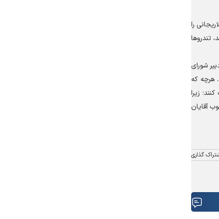
ریجانی را
 تندرو‌ها
بیر شورای
 هرچه که
نند؛ زیرا
وب آقایان
تراک گذاری