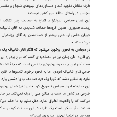
طرف مقابل تفهیم کند و دستاورد‌های نیرو‌های شجاع و مقتدر 
مجلس در راستای منافع ملی کشور نیست.»
این فعال سیاسی اصولگرا با اشاره به حمایت رهبر انقلاب 
ریاست‌جمهوری، همین گروه‌ها حملات شدیدی به آقای قالیباف 
جریان حامی او، حتی بیشتر از حملاتشان به آقای پزشکیان بود.
می‌دانستند.»
در مجلس به نحوی برخورد می‌شود که انگار آقای قالیباف یک 
وی افزود: «آن زمان نیز در مصاحبه‌ای گفتم که نوع برخورد این
است؛ آخر این چه نحوه برخوردی با کسی است که دیدگاه‌هایش 
حامی آقای قالیباف نبودم، اما به نحوه برخورد تندرو‌ها با آقا
نباید به شکلی باشد که گویا یک فرد ضدانقلاب یا دشمن وارد
این نماینده ادوار مجلس تصریح کرد: «امروز نیز همان برخور
خارجی در کشور ما است یا منافع ملی را درک نمی‌کند. در حال
می‌کنند که با واقعیت انطباق ندارد. عقل سلیم به ما حکم می‌ک
هستند. مگر ممکن است یک طیف در این مملکت کیف و ساک مذاک
همه‌چیز در اینجا این‌قدر یله و رها است؟»