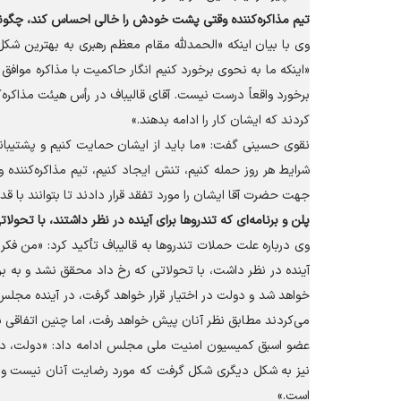
تیم مذاکره‌کننده وقتی پشت خودش را خالی احساس کند، چگونه 
وی با بیان اینکه «الحمدلله مقام معظم رهبری به بهترین شک
«اینکه ما به نحوی برخورد کنیم انگار حاکمیت با مذاکره مواف
برخورد واقعاً درست نیست. آقای قالیباف در رأس هیئت مذاکره‌
کردند که ایشان کار را ادامه بدهند.»
نقوی حسینی گفت: «ما باید از ایشان حمایت کنیم و پشتیبانی ک
شرایط هر روز حمله کنیم، تنش ایجاد کنیم، تیم مذاکره‌کنند
جهت حضرت آقا ایشان را مورد تفقد قرار دادند تا بتوانند با قد
پلن و برنامه‌ای که تندرو‌ها برای آینده در نظر داشتند، با تحو
وی درباره علت حملات تندرو‌ها به قالیباف تأکید کرد: «من فکر 
آینده در نظر داشت، با تحولاتی که رخ داد محقق نشد و به ب
خواهد شد و دولت در اختیار قرار خواهد گرفت، در آینده مجلس
می‌کردند مطابق نظر آنان پیش خواهد رفت، اما چنین اتفاقی نی
عضو اسبق کمیسیون امنیت ملی مجلس ادامه داد: «دولت، دول
نیز به شکل دیگری شکل گرفت که مورد رضایت آنان نیست و آن 
است.»