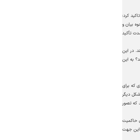
کید کرد:
وه بیان و
شدت تأکید
د. در این
؟ به این
ی که برای
شکل دیگر
د که تصور
ن حاکمیت
 این جهت