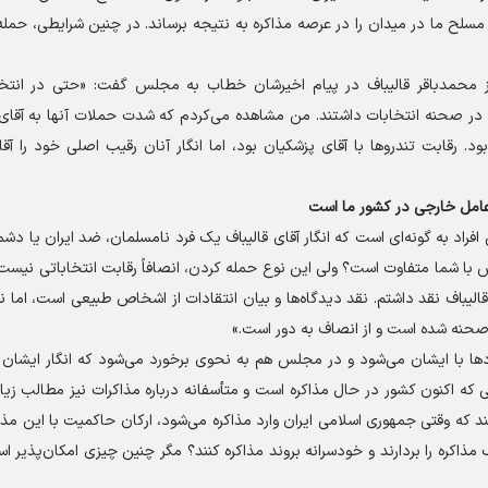
مسلح ما در میدان را در عرصه مذاکره به نتیجه برساند. در چنین شرایطی، حمل
از محمدباقر قالیباف در پیام اخیرشان خطاب به مجلس گفت: «حتی در انتخا
در صحنه انتخابات داشتند. من مشاهده می‌کردم که شدت حملات آنها به آقای ق
 رقابت تندرو‌ها با آقای پزشکیان بود، اما انگار آنان رقیب اصلی خود را آقا
عامل خارجی در کشور ما است
 افراد به گونه‌ای است که انگار آقای قالیباف یک فرد نامسلمان، ضد ایران یا د
با شما متفاوت است؟ ولی این نوع حمله کردن، انصافاً رقابت انتخاباتی نیست.
ی قالیباف نقد داشتم. نقد دیدگاه‌ها و بیان انتقادات از اشخاص طبیعی است، اما ن
 صحنه شده است و از انصاف به دور است.»
د‌ها با ایشان می‌شود و در مجلس هم به نحوی برخورد می‌شود که انگار ایشان
ی که اکنون کشور در حال مذاکره است و متأسفانه درباره مذاکرات نیز مطالب ز
ند که وقتی جمهوری اسلامی ایران وارد مذاکره می‌شود، ارکان حاکمیت با این مذا
ره را بردارند و خودسرانه بروند مذاکره کنند؟ مگر چنین چیزی امکان‌پذیر ا