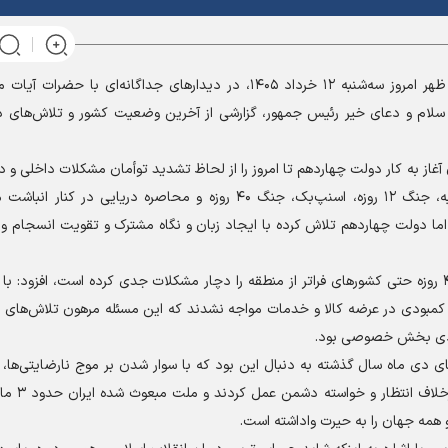
دکتر محسن حاجی‌میرزایی پیش از ظهر امروز سه‌شنبه ۱۲ خرداد ۱۴۰۵، در دیدار‌های جداگانه‌ای با
لام و دعای خیر رئیس جمهور، گزارشی از آخرین وضعیت کشور و تلاش‌های د
غاز به کار دولت چهاردهم تا امروز را از لحاظ تشدید توأمان مشکلات داخلی و 
خارجی بی‌سابقه توصیف کرد و اظهار داشت: ترور شهید هنیه، جنگ ۱۲ روزه، اسنپ‌بک، جنگ ۴۰ روزه و محاصره دریایی
، اما دولت چهاردهم تلاش کرده با ایجاد زبان و نگاه مشترک و تقویت انسجام 
دکتر حاجی‌میرزایی با اشاره به اینکه مشکلات ناشی از جنگ ۴۰ روزه حتی کشور‌های فراتر از منطقه را دچار مشکلات جدی کرده است، افز
 کمبودی در عرضه کالا و خدمات مواجه نشدند که این مسئله مرهون تلاش‌های شب
صادی بخش خصوصی بود.
 دی ماه سال گذشته به دنبال این بود که با سوار شدن بر موج نارضایتی‌ها، م
خود همراه و به خیابان‌ها بکشاند
و همه جهان را به حیرت واداشته است.