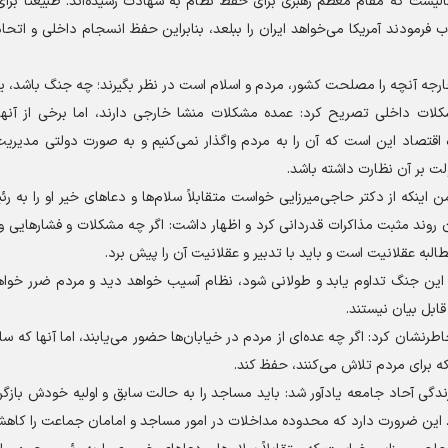
الیست که مقام معظم رهبری برای حفظ نظام به شهادت رسیده‌اند. طبیعتاً برا
اب فرمودند آمریکا می‌خواهد ایران را ببلعد، بنابراین حفظ انسجام داخلی و اتحا
ارجه آنچه را مصلحت کشور، مردم و اسلام است در نظر بگیرند؛ چه جنگ باشد، یا 
 مشکلات داخلی تصریح کرد: عمده مشکلات منشا خارجی دارند، اما برخی از آنها
اقتصاد این است که آن را به مردم واگذار نمی‌کنیم و به صورت دولتی مدیریت
لت بر آن نظارت داشته باشد.
ینکه از دکتر حاجی‌میرزایی خواست متقابلاً سلام‌ها و دعا‌های خیر او را به ر
ن روند مثبت مذاکرات قدردانی کرد و اظهار داشت: اگر چه مشکلات و فشار‌هایی و
البه عقلانیت است و باید با تدبیر و عقلانیت آن را پیش برد.
 این جنگ تداوم یابد و طولانی شود، نظام آسیب خواهد دید و مردم ضرر خواهند
ابل بیان نیستند.
شان کرد: اگر چه عده‌ای از مردم در خیابان‌ها حضور می‌یابند، اما آنها که ساکت
ه برای مردم تلاش می‌کنند، حفظ کند.
 آحاد جامعه یادآور شد: باید مساجد را به حالت سابق و اولیه خودش بازگردا
. این ضرورت دارد که محدوده مداخلات در امور مساجد و امامان جماعت را کاهش