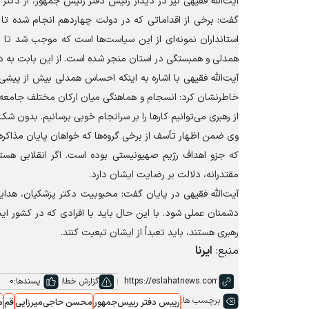
آیت‌الله فقیهی نیز در دیدار رئیس دفتر رئیس جمهور، از دکتر 
گفت: برخی از اقداماتی که در دولت چهاردهم انجام شده تا ک
استانداران نمونه‌ای از این سیاست‌ها است که موجب شد تا اس
همدلی و همبستگی در استان منجر شده است. از این بابت به دکت
آیت‌الله فقیهی با اشاره به اینکه احساس همدلی بیش از پیشی
خاطرنشان کرد: انسجام و هماهنگی میان ارکان مختلف جامعه و
از رهبری می‌توانیم کار‌ها را بر سرانجام خوبی برسانیم. بدو
وی ضمن اظهار تأسف از برخی گروه‌ها که خواهان پایان مذاکره 
که جزو اهداف رژیم صهیونیستی بوده است. اگر انقلابی هستیم
مقتدرانه، دلالت بر رضایت ایشان دارد.
آیت‌الله فقیهی در پایان گفت: محبوبیت دکتر پزشکیان، هدای
دشمنان عملی شود. با این حال باید با افرادی که در کشور ایجا
رهبری هستند، باید تعبداً از ایشان تبعیت کنند.
منبع:
ایرنا
گزارش خطا
پسندها:
0
برچسب ها:
رییس دفتر رییس‌جمهور
محسن حاجی‌میرزایی
قم
م