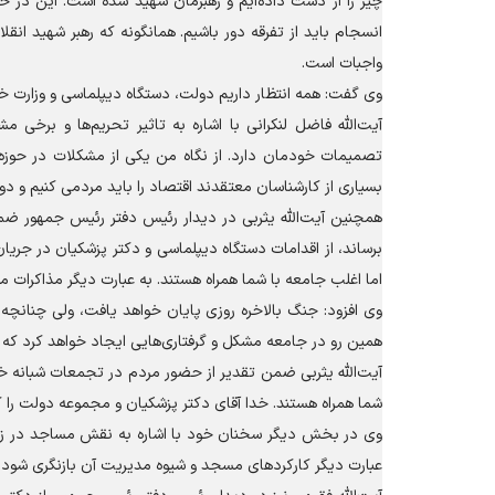
چیز را از دست داده‌ایم و رهبرمان شهید شده است. این در ح
انسجام باید از تفرقه دور باشیم. همانگونه که رهبر شهید انقل
واجبات است.
وی گفت: همه انتظار داریم دولت، دستگاه دیپلماسی و وزارت خ
آیت‌الله فاضل لنکرانی با اشاره به تاثیر تحریم‌ها و برخی
تصمیمات خودمان دارد. از نگاه من یکی از مشکلات در حوزه 
بسیاری از کارشناسان معتقدند اقتصاد را باید مردمی کنیم و دو
همچنین آیت‌الله یثربی در دیدار رئیس دفتر رئیس جمهور ضمن ا
برساند، از اقدامات دستگاه دیپلماسی و دکتر پزشکیان در جریا
اما اغلب جامعه با شما همراه هستند. به عبارت دیگر مذاکرات مط
وی افزود: جنگ بالاخره روزی پایان خواهد یافت، ولی چنانچه
همین رو در جامعه مشکل و گرفتاری‌هایی ایجاد خواهد کرد که ق
آیت‌الله یثربی ضمن تقدیر از حضور مردم در تجمعات شبانه خاطرن
شما همراه هستند. خدا آقای دکتر پزشکیان و مجموعه دولت را ک
وی در بخش دیگر سخنان خود با اشاره به نقش مساجد در زندگی
عبارت دیگر کارکرد‌های مسجد و شیوه مدیریت آن بازنگری شود