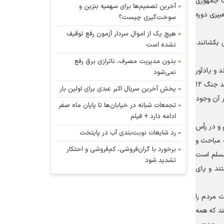
ست جمهوری
آخرین تصمیم‌ها برای سهمیه بنزین و
بیری دوره
سوخت‌گیری چیست؟
هیچ یک از اموال سردار آزمون رفع توقیف
 بکشانند.
نشده است
بدون مدیریت مصرف، ناترازی برق رفع
 و یادآور
نمی‌شود
شد: رهنمود‌های رهبری، اقدامات دولت و حضور آگاهانه مردم در صحنه پیام واضحی برای دشمنان دارد. با وجود اینکه حوادث متعددی را مانند جنگ ۱۲
پخش آخرین سریال اکبر عبدی برای اولین بار
ر آن وجود
تجمعات شبانه در خیابان‌ها تا پایان ماه صفر
ادامه دارد + فیلم
و در رأس
رد شایعات نوبت‌بندی آب در پایتخت
ه مباحث و
برخورد با گران‌فروشی، کم‌فروشی و احتکار
مسلم است
تشدید شود
ند و پای
ت مردم را
ند که همه