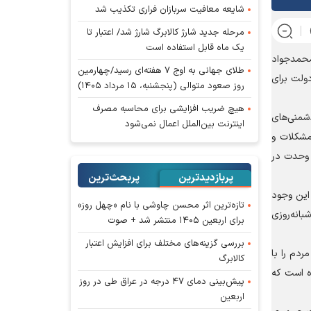
شایعه معافیت سربازان فراری تکذیب شد
مرحله جدید شارژ کالابرگ شارژ شد/ اعتبار تا
یک ماه قابل استفاده است
 حضرات آیات محمدجواد
طلای جهانی به اوج ۷ هفته‌ای رسید/چهارمین
ولت برای
روز صعود متوالی (پنجشنبه، ۱۵ مرداد ۱۴۰۵)
هیچ ضریب افزایشی برای محاسبه مصرف
دشمنی‌های
اینترنت بین‌الملل اعمال نمی‌شود
 در کنار انباشت مشکلات و
و وحدت در
پربازدیدترین
پربحث‌ترین‌
ود: با این وجود
تازه‌ترین اثر محسن چاوشی با نام «چهل روز»
انه‌روزی
برای اربعین ۱۴۰۵ منتشر شد + صوت
بررسی گزینه‌های مختلف برای افزایش اعتبار
ردم را با
کالابرگ
، تصریح کرد: مردم کاملاً برخلاف انتظار و خواسته دشمن عمل کردند و ملت مبعوث شده ایران حدود ۳ ماه است که
پیش‌بینی دمای ۴۷ درجه در عراق طی در روز
اربعین