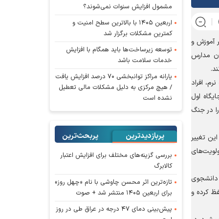
مشمول افزایش سنوات نمی‌شوند؟
اربعین ۱۴۰۵ با بالاترین سطح امنیت و
کمترین مشکلات برگزار شد
 آموزش و
توسعه زیرساخت‌ها باید همگام با افزایش
ان مدارس
خدمات سلامت باشد
د.
یارانه مراکز توانبخشی ۷۰ درصد افزایش یافت
رم، افراد
/ هیچ مرکزی به دلیل مشکلات مالی تعطیل
یگاه اول
نشده است
جه آن را در جنگ
پربازدیدترین
پربحث‌ترین‌
ین تغییر
ولویت‌های
بررسی گزینه‌های مختلف برای افزایش اعتبار
کالابرگ
 دانشجوی
تازه‌ترین اثر محسن چاوشی با نام «چهل روز»
فظ کرده و
برای اربعین ۱۴۰۵ منتشر شد + صوت
پیش‌بینی دمای ۴۷ درجه در عراق طی در روز