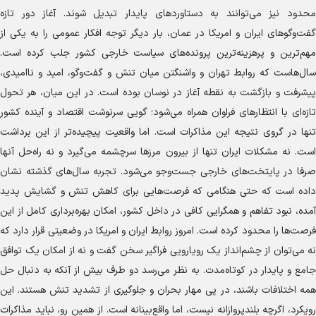
محدود نیز می‌توانند به دستاورد‌های پایدار تبدیل شوند. آغاز دور تازه
گفت‌و‌گو‌های ایران و امریکا در عمان، بار دیگر توجه افکار عمومی را به یکی از
مهم‌ترین و پرهزینه‌ترین پرونده‌های سیاست خارجی کشور جلب کرده است.
سال‌هاست که روابط تهران و واشنگتن میان تنش و گفت‌و‌گو، امید و ناامیدی،
پیشرفت و بازگشت به نقطه آغاز در نوسان بوده است. در این میان، هر تحول
تازه‌ای با انتظار‌های فراوان همراه می‌شود؛ گویی سرنوشت اقتصاد و آینده کشور
تنها در گروی نتیجه این مذاکرات است. اما واقعیت پیچیده‌تر از این برداشت
است. نه مشکلات ایران تنها از بیرون مرز‌ها سرچشمه می‌گیرد و نه راه‌حل آنها
صرفا در پایتخت‌های خارجی جست‌و‌جو می‌شود. تجربه سال‌های گذشته نشان
داده است که حتی هنگامی که فرصت‌هایی برای کاهش تنش و گشایش پدید
آمده، نبود تفاهم و همگرایی کافی در داخل کشور، امکان بهره‌برداری کامل از این
فرصت‌ها را محدود کرده است. امروز روابط ایران و امریکا در وضعیتی قرار دارد که
نه می‌توان از چشم‌انداز یک رویارویی فراگیر سخن گفت و نه از امکان یک توافق
جامع و پایدار در کوتاه‌مدت. به نظر می‌رسد دو طرف بیش از آنکه به دنبال حل
همه اختلافات باشند، در پی مهار بحران و جلوگیری از تشدید تنش هستند. این
رویکرد، اگرچه بلندپروازانه نیست، اما واقع‌بینانه است. از همین رو، نباید مذاکرات