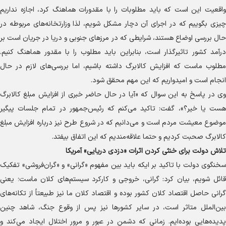
واقعیت این است که باید مطلوبات را با مقدورات هماهنگ کرد، اجازه نداریم
چیزی بگوییم که در اجرای آن دچار مشکل شویم، لذا وزارتخانه‌های مربوطه در
حال بررسی اوضاع هستند، شرایطی که در مرز‌های جنوبی و دریا در جریان است بر
درآمد کشور تاثیرگذار است، بنابراین باید مطلوب را با مقدور هماهنگ کنیم.
مطلوب ماست که افزایش کالابرگ داشته باشیم، اما بررسی‌های لازم در حال
انجام است و امیدواریم که این مهم محقق شود.
وی در پاسخ به این سوال که «آیا در حال حاضر خبری از افزایش مبلغ کالابرگ
هست یا خیر؟»، گفت: تاکید می‌کنم که رئیس‌جمهور در تمام جلسات پیگیر
موضوع معیشت مردم است و می‌دانیم که در شروع طرح نیز درباره افزایش مبلغ
کالابرگ صحبت کردیم و حتما علاقه‌مندیم که این اتفاق بیفتد.
تلاش دولت برای خنثی کردن اثرات «دزدی دریایی» آمریکا
سخنگوی دولت با تاکید بر ایکه باید بین مفهوم «گرانی» و «گران‌فروشی» تفکیک
قائل شویم، بیان کرد: گرانی، خروجی و کارکرد سیستم‌های کلان ماست؛ یعنی
گرانی حاصل اقتصاد کلان کشور بوده و اقتصاد کلان ما نیز طبیعتاً از تکانه‌های
بین‌الملل متاثر است، در سایر کشور‌ها نیز پس از وقوع جنگ، شاهد چنین
پدیده‌هایی بوده‌ایم. زمانی که دشمن در عبور و مرور اختلال ایجاد می‌کند و