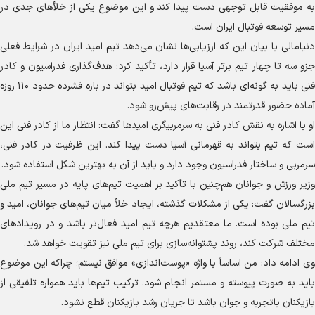
به موفقیت قابل توجهی دست پیدا کند و این موضوع یکی از خلأ‌های جدی در
مسیر توسعه فوتبال ایران است.
دنیامالی با بیان این که ارزیابی‌ها نشان می‌دهد تیم امید ایران در شرایط فعلی
جزو سه تا چهار تیم برتر آسیا قرار دارد، تأکید کرد: هدف‌گذاری فدراسیون و کادر
فنی باید به گونه‌ای باشد که تیم فوتبال امید بتواند در بازه فشرده حدود ۱۱۰ روزه
آماده حضور قدرتمند در رقابت‌های پیش‌رو شود.
او با اشاره به نقش کادر فنی به سرمربیگری امید‌ها گفت: انتظار ما از کادر فنی این
است که تیم بتواند به قهرمانی آسیا دست پیدا کند. این ظرفیت در کادر فنی،
سرمربی و ساختار فدراسیون وجود دارد و باید از آن به بهترین شکل استفاده شود.
وزیر ورزش و جوانان هم‌چنین با تأکید بر اهمیت تیم‌های پایه در مسیر تیم ملی
بزرگسالان گفت: یکی از مشکلات گذشته، ایجاد خلأ میان تیم‌های جوانان، امید و
تیم ملی بوده است. ما معتقدیم هرچه تیم امید فعال‌تر باشد و در رویداد‌های
مختلف شرکت کند، روند پشتوانه‌سازی برای تیم ملی نیز تقویت خواهد شد.
وی ادامه داد: من اساساً با واژه «پوست‌اندازی» موافق نیستم؛ چراکه این موضوع
باید به صورت پیوسته و مستمر انجام شود. ترکیب تیم‌ها باید همواره تلفیقی از
بازیکنان باتجربه و جوان باشد تا جریان رشد بازیکنان قطع نشود.