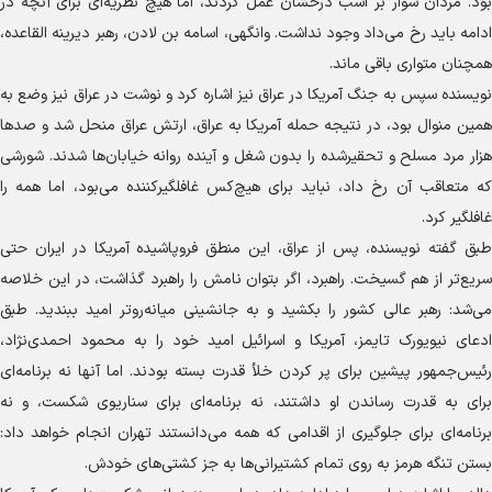
بود. مردان سوار بر اسب درخشان عمل کردند، اما هیچ نظریه‌ای برای آنچه در
ادامه باید رخ می‌داد وجود نداشت. وانگهی، اسامه بن لادن، رهبر دیرینه القاعده،
همچنان متواری باقی ماند.
نویسنده سپس به جنگ آمریکا در عراق نیز اشاره کرد و نوشت در عراق نیز وضع به
همین منوال بود، در نتیجه حمله آمریکا به عراق، ارتش عراق منحل شد و صد‌ها
هزار مرد مسلح و تحقیرشده را بدون شغل و آینده روانه خیابان‌ها شدند. شورشی
که متعاقب آن رخ داد، نباید برای هیچ‌کس غافلگیرکننده می‌بود، اما همه را
غافلگیر کرد.
طبق گفته نویسنده، پس از عراق، این منطق فروپاشیده آمریکا در ایران حتی
سریع‌تر از هم گسیخت. راهبرد، اگر بتوان نامش را راهبرد گذاشت، در این خلاصه
می‌شد: رهبر عالی کشور را بکشید و به جانشینی میانه‌روتر امید ببندید. طبق
ادعای نیویورک تایمز، آمریکا و اسرائیل امید خود را به محمود احمدی‌نژاد،
رئیس‌جمهور پیشین برای پر کردن خلأ قدرت بسته بودند. اما آنها نه برنامه‌ای
برای به قدرت رساندن او داشتند، نه برنامه‌ای برای سناریوی شکست، و نه
برنامه‌ای برای جلوگیری از اقدامی که همه می‌دانستند تهران انجام خواهد داد:
بستن تنگه هرمز به روی تمام کشتیرانی‌ها به جز کشتی‌های خودش.