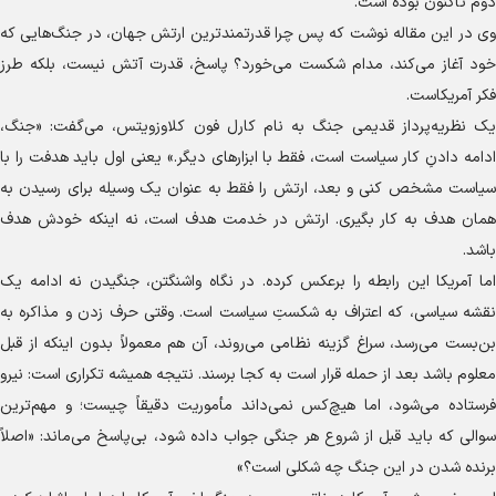
دوم تاکنون بوده است.
وی در این مقاله نوشت که پس چرا قدرتمندترین ارتش جهان، در جنگ‌هایی که
خود آغاز می‌کند، مدام شکست می‌خورد؟ پاسخ، قدرت آتش نیست، بلکه طرز
فکر آمریکاست.
یک نظریه‌پرداز قدیمی جنگ به نام کارل فون کلاوزویتس، می‌گفت: «جنگ،
ادامه دادنِ کار سیاست است، فقط با ابزار‌های دیگر.» یعنی اول باید هدفت را با
سیاست مشخص کنی و بعد، ارتش را فقط به عنوان یک وسیله برای رسیدن به
همان هدف به کار بگیری. ارتش در خدمت هدف است، نه اینکه خودش هدف
باشد.
اما آمریکا این رابطه را برعکس کرده. در نگاه واشنگتن، جنگیدن نه ادامه یک
نقشه سیاسی، که اعتراف به شکستِ سیاست است. وقتی حرف زدن و مذاکره به
بن‌بست می‌رسد، سراغ گزینه نظامی می‌روند، آن هم معمولاً بدون اینکه از قبل
معلوم باشد بعد از حمله قرار است به کجا برسند. نتیجه همیشه تکراری است: نیرو
فرستاده می‌شود، اما هیچ‌کس نمی‌داند مأموریت دقیقاً چیست؛ و مهم‌ترین
سوالی که باید قبل از شروع هر جنگی جواب داده شود، بی‌پاسخ می‌ماند: «اصلاً
برنده شدن در این جنگ چه شکلی است؟»