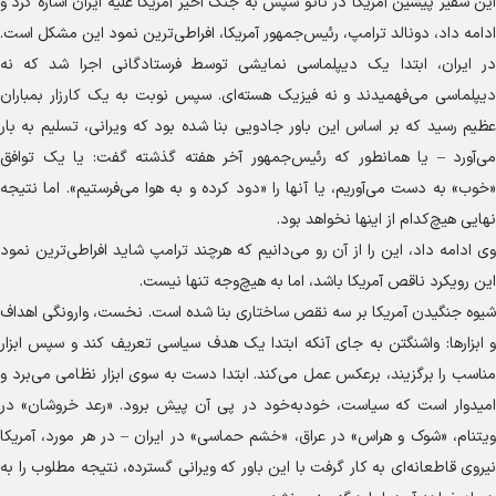
این سفیر پیشین آمریکا در ناتو سپس به جنگ اخیر آمریکا علیه ایران اشاره کرد و
ادامه داد، دونالد ترامپ، رئیس‌جمهور آمریکا، افراطی‌ترین نمود این مشکل است.
در ایران، ابتدا یک دیپلماسی نمایشی توسط فرستادگانی اجرا شد که نه
دیپلماسی می‌فهمیدند و نه فیزیک هسته‌ای. سپس نوبت به یک کارزار بمباران
عظیم رسید که بر اساس این باور جادویی بنا شده بود که ویرانی، تسلیم به بار
می‌آورد – یا همانطور که رئیس‌جمهور آخر هفته گذشته گفت: یا یک توافق
«خوب» به دست می‌آوریم، یا آنها را «دود کرده و به هوا می‌فرستیم». اما نتیجه
نهایی هیچ‌کدام از اینها نخواهد بود.
وی ادامه داد، این را از آن رو می‌دانیم که هرچند ترامپ شاید افراطی‌ترین نمود
این رویکرد ناقص آمریکا باشد، اما به هیچ‌وجه تنها نیست.
شیوه جنگیدن آمریکا بر سه نقص ساختاری بنا شده است. نخست، وارونگی اهداف
و ابزارها: واشنگتن به جای آنکه ابتدا یک هدف سیاسی تعریف کند و سپس ابزار
مناسب را برگزیند، برعکس عمل می‌کند. ابتدا دست به سوی ابزار نظامی می‌برد و
امیدوار است که سیاست، خودبه‌خود در پی آن پیش برود. «رعد خروشان» در
ویتنام، «شوک و هراس» در عراق، «خشم حماسی» در ایران – در هر مورد، آمریکا
نیروی قاطعانه‌ای به کار گرفت با این باور که ویرانی گسترده، نتیجه مطلوب را به