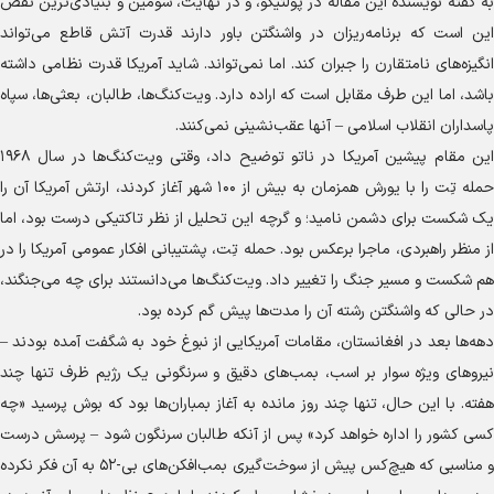
به گفته نویسنده این مقاله در پولتیکو، و در نهایت، سومین و بنیادی‌ترین نقص
این است که برنامه‌ریزان در واشنگتن باور دارند قدرت آتش قاطع می‌تواند
انگیزه‌های نامتقارن را جبران کند. اما نمی‌تواند. شاید آمریکا قدرت نظامی داشته
باشد، اما این طرف مقابل است که اراده دارد. ویت‌کنگ‌ها، طالبان، بعثی‌ها، سپاه
پاسداران انقلاب اسلامی – آنها عقب‌نشینی نمی‌کنند.
این مقام پیشین آمریکا در ناتو توضیح داد، وقتی ویت‌کنگ‌ها در سال ۱۹۶۸
حمله تِت را با یورش همزمان به بیش از ۱۰۰ شهر آغاز کردند، ارتش آمریکا آن را
یک شکست برای دشمن نامید؛ و گرچه این تحلیل از نظر تاکتیکی درست بود، اما
از منظر راهبردی، ماجرا برعکس بود. حمله تِت، پشتیبانی افکار عمومی آمریکا را در
هم شکست و مسیر جنگ را تغییر داد. ویت‌کنگ‌ها می‌دانستند برای چه می‌جنگند،
در حالی که واشنگتن رشته آن را مدت‌ها پیش گم کرده بود.
دهه‌ها بعد در افغانستان، مقامات آمریکایی از نبوغ خود به شگفت آمده بودند –
نیرو‌های ویژه سوار بر اسب، بمب‌های دقیق و سرنگونی یک رژیم ظرف تنها چند
هفته. با این حال، تنها چند روز مانده به آغاز بمباران‌ها بود که بوش پرسید «چه
کسی کشور را اداره خواهد کرد» پس از آنکه طالبان سرنگون شود – پرسش درست
و مناسبی که هیچ‌کس پیش از سوخت‌گیری بمب‌افکن‌های بی-۵۲ به آن فکر نکرده