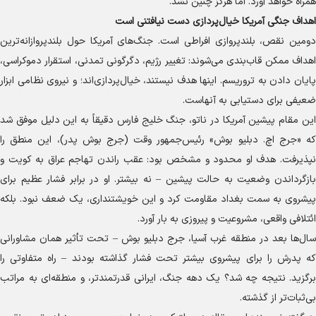
همراه خواهد آورد. اما هرگز چنین نشد.
اهداف جنگی آمریکا خیال‌پردازی دست نیافتنی است
دومین نقص، بلندپروازی افراطی است. جنگ‌های آمریکا حول بلندپروازانه‌ترین
اهداف ممکن قاب‌بندی می‌شوند: تغییر رژیم، دگرگونی تمدنی، استقرار دموکراسی،
پایان دادن به تروریسم. اینها هدف نیستند، خیال‌پردازی‌اند؛ و نیروی نظامی ابزار
ضعیفی برای دستیابی به آنهاست.
این مقام پیشین آمریکا در ناتو، جنگ خلیج فارس دقیقاً به این دلیل موفق شد
که «جرج اچ. دبلیو بوش» رئیس‌جمهور وقت (جرج بوش پدر)، این منطق را
نپذیرفت. هدف او محدود و مشخص بود: عقب راندن تهاجم عراق به کویت و
بازگرداندن وضعیت به حالت پیشین – نه بیشتر. او در برابر فشار عظیم برای
پیشروی به سمت بغداد مقاومت کرد و این خویشتنداری، یک ضعف نبود. بلکه
ائتلافی واقعی، مشروعیت و پیروزی به بار آورد.
سال‌ها بعد در منطقه غرب آسیا، جرج دبلیو بوش – تحت تأثیر همان مشاورانی
که پدرش را برای پیشروی بیشتر تحت فشار گذاشته بودند – راه متفاوتی را
برگزید. نتیجه چه شد؟ یک دهه جنگ، ایرانی قدرتمندتر، و منطقه‌ای به مراتب
بی‌ثبات‌تر از گذشته.