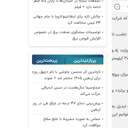
تجمعات شبانه در خیابان‌ها تا پایان ماه صفر
ادامه دارد + فیلم
چالش تازه برای اینفانتینو/اروپا با جام جهانی
ه که شرکت
۶۴ تیمی مخالفت کرد
توضیحات سخنگوی صنعت برق در خصوص
ردند و به تناسب تا
افزایش قبوض برق
رت راه و
شهرسازی میدان سازندگی در کنار میدان جنگ تداوم دارد. پیش بینی کردیم که در صورت تامین و تزریق منابع در سه ماهه اول سال بالغ بر ۳۰۰ کیلومتر
پربازدیدترین
پربحث‌ترین‌
تازه‌ترین اثر محسن چاوشی با نام «چهل روز»
یل این میزان پروژه
برای اربعین ۱۴۰۵ منتشر شد + صوت
صداوسیما سال‌هاست در مسیر انحرافی
پرتردد و
حرکت می‌کند
پیش‌بینی دمای ۴۷ درجه در عراق طی در روز
 تبدیل به
اربعین
وانیم این
حماس به صورت مشروط با خلع سلاح
موافقت کرد