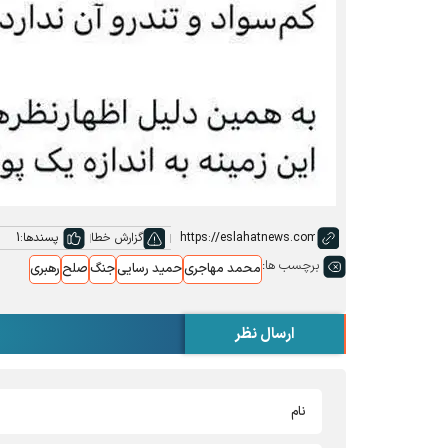
گزارش خطا
پسندها:
1
برچسب ها:
محمد مهاجری
حمید رسایی
جنگ
صلح
رهبری
ارسال نظر