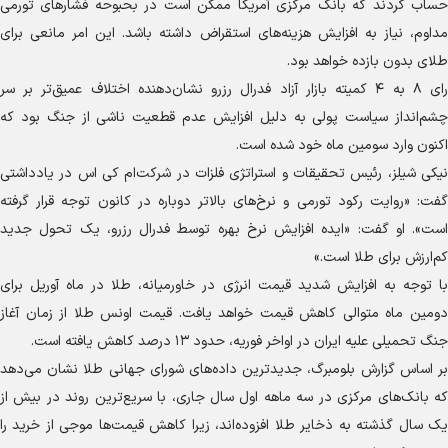
حساب کردند که بانک مرکزی آمریکا ممکن است در بحبوحه فشار‌های تورمی
مداوم، نیاز به افزایش هزینه‌های استقراض داشته باشد. این امر مانعی برای
طلای بدون بازده خواهد بود.
رای ۸ به ۴ کمیته بازار آزاد فدرال رزرو نشان‌دهنده اختلاف عمیق‌تر بر سر
چشم‌انداز سیاست پولی به دلیل افزایش عدم قطعیت ناشی از جنگ بود که
اکنون وارد سومین ماه خود شده است.
نیکی شیلز، رئیس تحقیقات و استراتژی فلزات در شرکت‌ام کی اس در یادداشتی
گفت: «روایت رکود تورمی و نرخ‌های بالاتر دوباره در کانون توجه قرار گرفته
است». او گفت: «ایده افزایش نرخ بهره توسط فدرال رزرو، یک تحول جدید
کم‌ارزش برای طلا است.»
با توجه به افزایش شدید قیمت انرژی در خاورمیانه، طلا در ماه آوریل برای
دومین ماه متوالی کاهش قیمت خواهد یافت. قیمت اونس طلا از زمان آغاز
جنگ تحمیلی علیه ایران در اواخر فوریه، حدود ۱۳ درصد کاهش یافته است.
بر اساس گزارش بلومبرگ، جدیدترین داده‌های شورای جهانی طلا نشان می‌دهد
که بانک‌های مرکزی در سه ماهه اول سال جاری، با سریع‌ترین روند در بیش از
یک سال گذشته به ذخایر طلا افزوده‌اند، زیرا کاهش قیمت‌ها موجی از خرید را