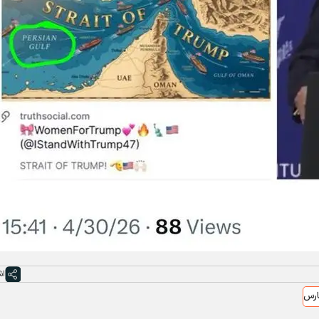
اش
ارس