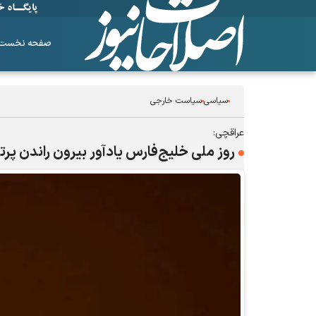
صفحه نخست
سیاسی
سیاست خارجی
عراقچی:
روز ملی خلیج‌فارس یادآور بیرون راندن پرت