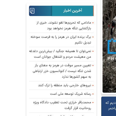
آخرین اخبار
مادامی که تحریم‌ها لغو نشوند، خبری از
بازگشایی تنگه هرمز نخواهد بود
برگ برنده ایران در هرمز را به فرصت سوخته
تبدیل نکنیم
نمی‌توان تا همیشه جنگید / بیش‌ترین دغدغه
من معیشت مردم و اشتغال جوانان است
تعیین مسیر موقت در هرمز به معنای باز
شدن تنگه نیست / کنوانسیون خزر ارتباطی
به سهم کشورها ندارد
نیروهای خارجی باید منطقه را ترک کنند
رسانه شریک توسعه ملی است
محمدباقر خرازی تحت تعقیب دادگاه ویژه
جنگ، گفت: جمعا ۶۰۰۳ عملیات انجام دادیم که
روحانیت قرار گرفت
ی هلال‌احمر