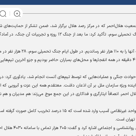
معیت هلال‌احمر که در مرکز رصد هلال برگزار شد، ضمن تشکر از حمایت‌های شو
هلال‌احمر و نماینده ولی فقیه از تلاش‌های این جمعیت در جنگ تحمیلی سوم، تأکید کرد: ما بعد از جنگ ۱۲ روزه و ت
وی تأکید کرد: تا پیش از این ۷۰ هزار تیم متخصص داشتیم که آنها را به ۱۱۰ هزار نفر
در سراسر کشور حضور داشتند و از افتخارات ما است که کمتر از ۴ دقیقه در همه انفجار‌ها و محل‌های بمباران حاضر بودیم و جزو آخرین ت
ی حوادث جنگی و عملیات‌هایی که توسط تیم‌های آنست انجام شد، یادآوری کرد: د
نده ویژه سازمان ملل بر آن اذعان داشت. معتقدم همه این عزت و آبرویی که ام
ل احمر. انصافاً ایثارگری و فداکاری در این جمع موج می‌زند؛ هم مدیران و هم ن
رئیس جمعیت هلال احمر تاکید کرد: در این جنگ به ۱۴۹ هزار واحد غیرنظامی آسیب وارد شده است که ۱۵ درصد تخریب
وی همچنین به تلاش تیم‌های سحر در ارائه مشاوره‌های پزشکی روان