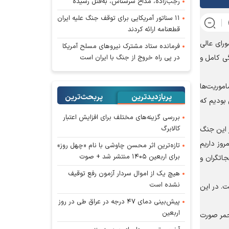
رجب‌زاده، مداح سرشناس، به‌قتل رسیده
۱۱ سناتور آمریکایی برای توقف جنگ علیه ایران
قطعنامه ارائه کردند
رای عالی
فرمانده ستاد مشترک نیروهای مسلح آمریکا
در پی راه خروج از جنگ با ایران است
جربیات آن جنگ، در آمادگی کامل و
 رساندیم. در طول ایام جنگ تحمیلی سوم، ۲۸ هزار نفر در ماموریت‌ها
پربازدیدترین
پربحث‌ترین‌
یم‌هایی بودیم که
بررسی گزینه‌های مختلف برای افزایش اعتبار
کالابرگ
ر این جنگ
روز داریم
تازه‌ترین اثر محسن چاوشی با نام «چهل روز»
برای اربعین ۱۴۰۵ منتشر شد + صوت
جاتگران و
هیچ یک از اموال سردار آزمون رفع توقیف
نشده است
 کامل صورت گرفته است. در این
پیش‌بینی دمای ۴۷ درجه در عراق طی در روز
اربعین
شناسی و اجتماعی اشاره کرد و گفت: ۲۰۵ هزار تماس با سامانه ۴۰۳۰ هلال احمر صورت