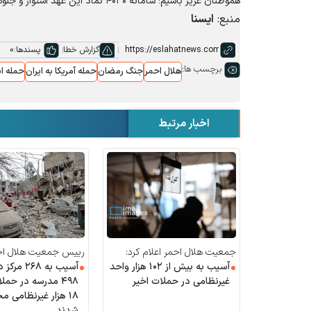
هموطنان عزیز باشیم؛ سامانه ۴۰۳۰ نماد این عهد استوار و جلوه‌ای از اقتدار خدمت‌رسانی نظام سلامت کشور به مردم شریف ایران است.
منبع:
ایسنا
گزارش خطا
پسندها:
0
برچسب ها:
هلال احمر
جنگ رمضان
حمله آمریکا به ایران
حمله اس
اخبار مرتبط
جمعیت هلال احمر اعلام کرد:
رییس جمعیت هلال احم
آسیب به بیش از ۱۰۲ هزار واحد
کرد:
آسیب به ۲۶۸ 
غیرنظامی در حملات اخیر
۴۹۸ مدرسه در حم
۱۸ هزار غیرنظامی م
شدند