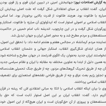
به گزارش
اصلاحات نیوز؛
جهانبخش امینی در تبیین ایران قوی و راز قوی بودن
ایران، گفت: انقلاب بر مبنای اعتقاداتی شکل گرفت که علت اصلی پیدایش آن
مبارزه با طاغوت بود. هرچند طاغوت از قدرت بالایی برخوردار بود، اما اساس
انقلاب اسلامی بر اصولی استوار است که ایدئولوژی آن مبارزه با طاغوت، استکبار و
زورگویان شکل گرفت و در این چارچوب، اندیشه ناب امام خمینی در حاکمیت
مستضعفان و مردم مطرح شد و به محور اصلی ایران و جهان تبدیل شد.
نماینده مردم کرمانشاه در مجالس هفتم و هشتم ادامه داد: با تحقق این اصول،
از همان ابتدای شکل‌گیری انقلاب، استکبار جهانی و دشمنان انقلاب اسلامی
نخواستند ایران جدید به‌عنوان یک الگوی قدرتمند در جهان مطرح و شناخته شود
به همین دلیل از ابتدا به عناوین مختلف به مقابله با ایران و نظام سیاسی جدید
آن چه از طریق تحریک گروهک‌های مزدور، چه از طریق جنگ تحمیلی هشت‌ساله
و تجاوز رژیم بعث عراق و چه از طریق طراحی نقشه‌های استعماری برای تضعیف
انقلاب اسلامی پرداختند.
وی با بیان اینکه انقلاب اسلامی با اتکا به مبانی اعتقادی اش که ریشه در قرآن
کریم دارد، گفت: انقلاب ایران بر این اصل استوار ثابت است که حق با
مستضعفان و پیروزی از آنِ حق‌گویان است و ایران هیچ‌گاه از این اصول خود