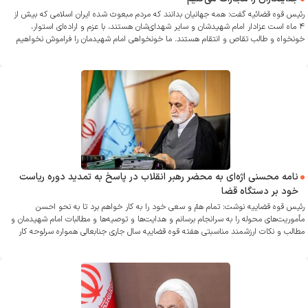
رئیس قوه قضائیه گفت: همه جهانیان بدانند که مردم مبعوث شده ایران اسلامی که بیش از
۴ ماه است عزادار امام شهیدشان و سایر شهدای‌شان هستند، با عزم و اراده‌ای استوار،
خونخواه و طالب تقاص و انتقام هستند. ما خونخواهی امام شهیدمان را فراموش نخواهیم
کرد و جنایتکاران بین‌المللی را با قدرت و قوت تعقیب و مجازت می‌کنیم.
نامه محسنی اژه‌ای به محضر رهبر انقلاب در پاسخ به تمدید دوره ریاست
خود بر دستگاه قضا
رئیس قوه قضاییه نوشت: تمام همّ و سعی خود را به کار خواهم برد تا به نحو احسن
مأموریت‌های محوله را به سرانجام برسانم و هدایت‌ها و توصیه‌ها و مطالبات امام شهیدمان و
مطالب و نکات ارزشمند مناسبتی هفته قوه قضاییه سال جاری جنابعالی همواره سرلوحه کار
خود و همکارانم خواهد بود.