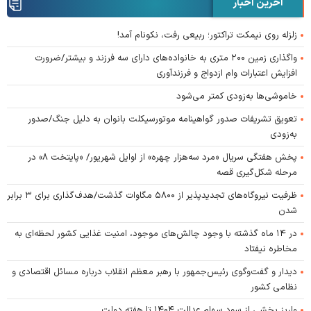
آخرین اخبار
زلزله روی نیمکت تراکتور؛ ربیعی رفت، نکونام آمد!
واگذاری زمین ۲۰۰ متری به خانواده‌های دارای سه فرزند و بیشتر/ضرورت
افزایش اعتبارات وام ازدواج و فرزندآوری
خاموشی‌ها به‌زودی کمتر می‌شود
تعویق تشریفات صدور گواهینامه موتورسیکلت بانوان به دلیل جنگ/صدور
به‌زودی
پخش هفتگی سریال «مرد سه‌هزار چهره» از اوایل شهریور/ «پایتخت ۸» در
مرحله شکل‌گیری قصه
ظرفیت نیروگاه‌های تجدیدپذیر از ۵۸۰۰ مگاوات گذشت/هدف‌گذاری برای ۳ برابر
شدن
در ۱۴ ماه گذشته با وجود چالش‌های موجود، امنیت غذایی کشور لحظه‌ای به
مخاطره نیفتاد
دیدار و گفت‌وگوی رئیس‌جمهور با رهبر معظم انقلاب درباره مسائل اقتصادی و
نظامی کشور
واریز بخشی از سود سهام عدالت ۱۴۰۴ تا هفته دولت