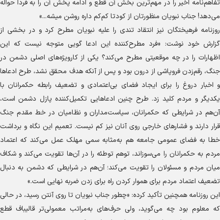
تفاهم‌نامه اخیر را در مهم‌ترین بخش آن قطع و ادامه پخش آن را به فردا حواله
می‌دهد! جناب نبویان منظورتان از کودتا کم‌کم داره روشن میشه...»
روزنامه فرهیختگان نیز انتقاد تندی را علیه نبویان مطرح کرد و در بخشی از
گزارش خود نوشت: «فرد مطرح‌کننده این ادعا گویی متوجه نیست که این
اظهارات را در چه موقعیتی مطرح می‌کند؟ یکی از کارویژه‌های اصلی دشمن در
جنگ، رقم‌زدن فروپاشی از درون بود و پس از آنکه هدف محقق نشد، طرح ادعاها
و اخبار دروغ را برای ایجاد فضای بی‌اعتمادی و تضعیف رابطه حکمرانان با
یکدیگر و مردم کلید زد. طرح چنین ادعاهایی تکمیل‌کننده پازل دشمن است،
آن‌هم در شرایطی که حکمرانان، سیاست‌مداران و نظامیان در خط مقدم جنگ
قرار دارند و فشارهای خارجی روی آنان نیز کم نیست. تعمیم این نگاه و برداشت
خطا به فضای عمومی جامعه هم به‌مثابه سمی مهلک عمل می‌کند که اعتماد
مردم به حکمرانان را می‌سوزاند، توهم توطئه را در آن‌ها تقویت می‌کند و شکاف
میان مردم و مسئولان را تقویت می‌کند؛ آن‌هم در شرایطی که دشمن به دنبال
تضعیف اعتماد مردم برای هموار کردن راه برای زدن ضربه نهایی است.»
این روزنامه همچنین تأکید کرده: «چطور جناب نبویان تا روی آنتن رسید، در حالی
که معلوم بود چه می‌گوید، ولی حرف‌های به‌مراتب معمولی‌تر قالیباف قطع