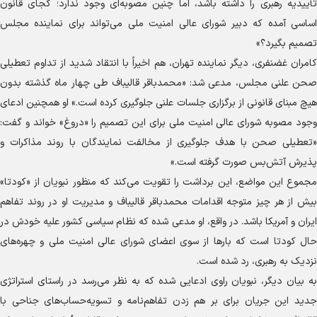
تأییدیه رهبری را داشته باشد، اما چنین مصوبه‌ای وجود ندارد؛ کجای قانون
اساسی آمده که دبیر شورای عالی امنیت ملی می‌تواند برای نماینده مجلس
تصمیم بگیرد؟»
کامران غضنفری، دیگر نماینده تهران، هم اخیراً با انتقاد شدید از تداوم تعطیلی
صحن علنی مجلس، مدعی شد: «محمدباقر قالیباف طی چهار ماه گذشته بدون
هیچ مبنای قانونی از برگزاری جلسات علنی جلوگیری کرده است.» او همچنین ادعای
وجود مصوبه شورای عالی امنیت ملی برای این تصمیم را «دروغ» خواند و گفت:
«تعطیلی صحن با هدف جلوگیری از مخالفت نمایندگان با روند مذاکرات و
پذیرش آتش‌بس صورت گرفته است.»
مجموع این مواضع، این برداشت را تقویت می‌کند که منظور نبویان از «کودتا»
بیش از هر چیز متوجه اقدامات محمدباقر قالیباف و مدیریت او در روند تفاهم
ایران و آمریکا باشد. در واقع، او مدعی شده که نظام سیاسی کشور علیه خودش در
حال کودتا است که بارها از سوی اعضای شورای عالی امنیت ملی و چهره‌های
نزدیک به رهبری، رد شده است.
به بیان دیگر، نبویان راوی ادعایی شده که به نظر می‌رسد در راستای استراتژی
جدید این جریان برای بر هم زدن تفاهم‌نامه و تسویه‌حساب‌های جناحی با