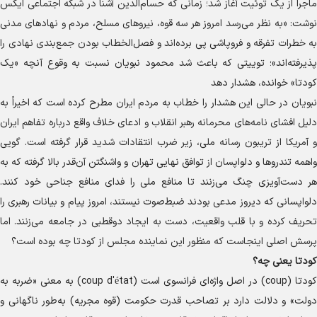
ماجرا از یک توئیت آغاز شد؛ زمانی که حسام‌الدین آشنا در شبکه اجتماعی ایکس
نوشت: «به نظر می‌رسد امروز هر سه قوه، نیروهای مسلح، مردم و نهادهای مدنی
به خطرات تفرقه و فروپاشی پی برده‌اند و فصل‌الخطاب بودن جمع‌بندی نهادی را
پذیرفته‌اند»؛ توییتی که باعث شد محمود نبویان نسبت به وقوع آنچه «یک
کودتا» خوانده، هشدار دهد
نبویان در حالی این هشدار را خطاب به مردم ایران مطرح کرده است که اخیراً به
دلیل افشای نامه‌های محرمانه رهبر انقلاب و ادعای خلاف واقع درباره تفاهم ایران
و آمریکا از تریبون رسانه ملی، زیر ضرب انتقادات شدید قرار گرفته است. گویی
واهمه تندروها و دلواپسان از توافق نهایی تهران و واشنگتن آن‌قدر بالا گرفته که به
هر دست‌آویزی چنگ می‌زنند تا منافع ملی را فدای منافع جناحی خود کنند.
دلواپسانی که دیروز مدعی بودند ضبط‌صوت نیستند، امروز پیام و بیانات رهبری را
تحریف کرده و با قلب واقعیت، دست به ایجاد دوقطبی در جامعه می‌زنند. اما
پرسش اصلی اینجاست که منظور این نماینده مجلس از کودتا چه بوده است؟
کودتا یعنی چه؟
کودتا (coup) در اصل واژه‌ای فرانسوی است (coup d'état) به معنی «ضربه به
دولت» و دلالت دارد بر تصاحب قدرت حکومت (قوه مجریه) به‌طور ناگهانی و