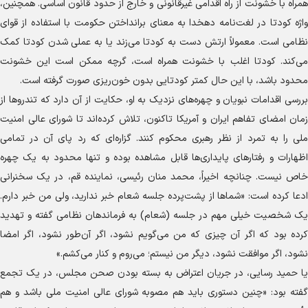
همراه با خشونت از راه اقدامی غیرقانونی و خارج از حدود قانون اساسی. همچنین،
واژه کودتا در لغت‌نامه دهخدا به معنای برانداختن حکومت با استفاده از قوای
نظامی است. معمولاً ارتش دست به کودتا می‌زند یا به عملی شدن کودتا کمک
می‌کند. کودتا اغلب با خشونت همراه است، گرچه ممکن است این خشونت
محدود باشد، با این حال کمتر کودتایی بدون خون‌ریزی صورت گرفته است.
بررسی اقدامات نبویان و چهره‌های نزدیک به او، حکایت از آن دارد که تندروها از
زمان امضای تفاهم ایران و آمریکا تاکنون، تلاش کرده‌اند تا شورای عالی امنیت
ملی را به تمرد از نظر رهبری محکوم کنند. گزاره‌ای که رد پای آن در تمامی
اظهارات و رفتارهای پایداری‌ها قابل مشاهده بوده و تنها محدود به یک چهره
خاص نیست. چنانچه اخیراً، محمد منان رئیسی، نماینده قم، در یک سخنرانی
ادعا کرده است: «شماها از پشت‌پرده جلسه شعام خبر ندارید، ولی من خبر دارم.
یک شخصیت خیلی مهم در جلسه (شعام) به فرماندهان نظامی گفته و تهدید
کرده بود که اگر آن چیزی که من می‌گویم نشود، اگر آن‌طور نشود، اگر امضا
نشود، اگر موافقت نشود، دیگر من نیستم؛ می‌روم و کنار می‌کشم.»
یا حمید رسایی، در جریان اعتراض به بسته بودن صحن مجلس، در یک تجمع
گفته بود: «چنین دستوری باید هم مصوبه شورای عالی امنیت ملی باشد و هم