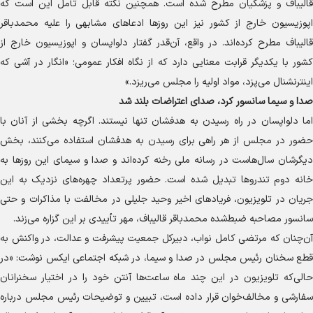
قالیباف و پزشکیان مطرح شده است. همچنین نکته قابل تأمل این است که
اپوزیسیون خارج از کشور نیز این روزها ادعاهای مشابهی را علیه محمدباقر
قالیباف مطرح کرده‌اند. در واقع، آن‌قدر گفتار دلواپسان و اپوزیسیون خارج از
کشور با یکدیگر قرابت معنایی دارد که از نگاه افکار عمومی؛ «انگار در آشی که
اینترنشنال می‌پزد، مواد اولیه را مجلس می‌ریزد.»
صدا و سیما سانسور کرد، صدای اعتراضات بلند شد
اما دلواپسان در راه رسیدن به هدفشان تنها نیستند. اگرچه بخشی از آنان با
حضور در مجلس از هر راهی برای رسیدن به هدفشان استفاده می‌کنند، بخش
دیگرشان سال‌هاست در رسانه ملی رخنه کرده‌اند و صدا و سیمای این روزها به
خانه دوم تندروها تبدیل شده است. حضور پرتعداد چهره‌های نزدیک به این
جریان در تلویزیون، فریادهای اخیر وحید جلیلی در مخالفت با مذاکرات و حتی
سانسور مصاحبه ضبط‌شده محمدباقر قالیباف، مهر تأییدی بر این گزاره می‌زند.
آن‌چنان که مرتضی کامل نواب، دبیرکل جمعیت پیشرفت و عدالت، در واکنش به
قطع سخنان رئیس مجلس در صدا و سیما، در شبکه اجتماعی ایکس نوشت: «در
حالی‌که تلویزیون در این چند ماه ساعت‌ها آنتن خود را در اختیار سخنرانان
سفارشی و مخالف‌خوان قرار داده است، تبیین و توضیحات رئیس مجلس درباره