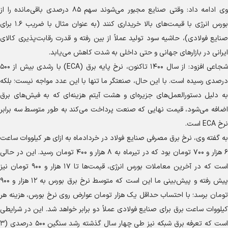
وی ادامه داد: وقتی صنایع مجبور می‌شوند سهم ۸۵ درصدی باقی‌مانده را از
بورس انرژی با قیمت‌های بالا خریداری کنند (به عنوان مثال با ضریب ۱.۶ برای
صنایع فولادی)، حاشیه سود تولید عملاً از بین رفته و قدرت رقابت‌پذیری کالای
ایرانی در بازار‌های جهانی و حتی داخلی به شدت کاهش می‌یابد.
شجاعی افزود: از سال ۱۴۰۰ تاکنون، نرخ پایه برق (ECA) با رشدی بیش از ۵۰۰
درصدی رسیده است. با این حال، صنعتگر ما تنها با این عدد مواجه نیست؛ بلکه
به دلیل دستورالعمل‌های جزیره‌ای و هشت آیتم هزینه‌ای که به فیش‌های برق
اضافه می‌شود، قیمت نهایی که صنعت پرداخت می‌کند به طور متوسط سه برابر
نرخ ECA است.
به گفته وی، نرخ برق مصرفی صنایع فولاد در خردادماه به ازای هر کیلووات ساعت
۶ هزار و ۷۰۰ تومان بود که در تیرماه به ۸ هزار و ۴۰۰ تومان رسید. این در حالی
است که در آخرین معاملات بورس انرژی، قیمت‌ها تا ۱۷ هزار و ۹۰۰ تومان نیز
پیش رفته و پیش‌بینی ما این است که متوسط نرخ برق بورس به ۱۲ هزار و ۹۰۰
تومان برسد؛ با احتساب حداقل یک هزار تومان عوارض روی نرخ بورس، هزینه هر
کیلووات ساعت برق برای صنایع فولادی عملاً دو برابر خواهد شد. این در شرایطی
است که تعرفه برق شبکه نیز طی چهار سال گذشته رشد سنگین ۵۰۰ درصدی (۳