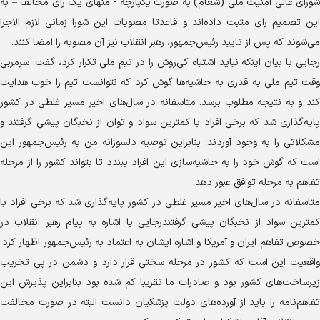
شورای عالی امنیت ملی (شعام) به صورت یکپارچه - منهای یک رای مخالف – به
این تصمیم رای مثبت داده‌اند و قاعدتا مصوبات این شورا زمانی لازم الاجرا
می‌شوند که پس از تایید رئیس‌جمهور، رهبر انقلاب نیز آن مصوبه را امضا کنند.
رجایی با بیان اینکه نباید اشتباه کی‌روش را در تیم ملی تکرار کرد، گفت: سرمربی
وقت تیم ملی به قدری به حاشیه‌ها گوش کرد که نتوانست تیم را خوب هدایت
کند و به نتیجه مطلوب برسد. متاسفانه در سال‌های اخیر مسیر غلطی در کشور
پایه‌گذاری شد که برخی افراد با کمترین سواد و توان از نخبگان پیشی گرفتند و
مشکلاتی را به وجود آوردند؛ بنابراین توصیه دلسوزانه من به رئیس‌جمهور این
است که گوش خود را به حاشیه‌سازی این افراد ببندد تا بتواند کشور را از مرحله
تفاهم به مرحله توافق عبور دهد.
متاسفانه در سال‌های اخیر مسیر غلطی در کشور پایه‌گذاری شد که برخی افراد با
کمترین سواد از نخبگان پیشی گرفتندرجایی با اشاره به پیام رهبر انقلاب در
خصوص تفاهم ایران و آمریکا و اشاره ایشان به اعتماد به رئیس‌جمهور اظهار کرد:
واقعیت این است که کشور در مرحله سختی قرار دارد و دشمن در پی تخریب
زیرساخت‌های کشور بود و صادرات ما تقریبا کم شده بود بنابراین پذیرش این
تفاهم‌نامه را باید از آورده‌های دولت پزشکیان دانست البته در صورت مخالفت