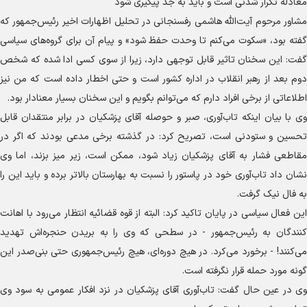
معادله تکرار شدنی است و باید به جد پیگیری شود
مشاور مرحوم آیت‌الله هاشمی رفسنجانی در تحلیل اظهارات اخیر رئیس‌جمهور که
گفته بود، «سکوت می‌کنم تا وحدت حفظ شود» و پیام آن برای گروه‌های سیاسی
گفت: این سخنان تاثیر قابل توجهی دارد، زیرا از سوی کسی ادا شده که شخص
دوم بعد از رهبر انقلاب در اداره کشور است و حتی اخطار داده است که من نیز
اطلاعاتی از برخی افراد دارم که می‌توانم بگویم و این سخنان بسیار معنادار بود.
وی با بیان اینکه تاب‌آوری، صبر و حوصله آقای پزشکیان در برابر منتقدان قابل
تحسین و ستودنی است، تصریح کرد: در گذشته برخی مدعی بودند که اگر در
مقاطعی فشار به آقای پزشکیان زیاد شود، ممکن است، زیر میز بزند، اما وی
نشان داد تاب‌آوری خود در پاستور را نسبت به بهارستان بالاتر برده و باید این را
به فال نیک گرفت.
این فعال سیاسی در پایان تاکید کرد: البته از قوه قضائیه انتظار می‌رود با اهانت
کنندگان به رئیس‌جمهور - در سطحی که وی را به بریدن حنجره‌اش تهدید
می‌کنند! - برخورد می‌کرد. در هیچ دوره‌ای، هیچ رئیس‌جمهوری حتی بنی‌صدر این
گونه مورد حمله قرار نگرفته است.
وی در عین حال گفت: تاب‌آوری آقای پزشکیان در نزد افکار عمومی به سود وی