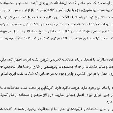
 در آینده نزدیک خبر داد و گفت: ان‌شاءالله در روز‌های آینده، نخستین محموله خ
هداشت، برنامه‌ریزی لازم را برای تأمین کالا‌های مورد نیاز از این مسیر انجام می
ی است، تشریح کرد: در رابطه با مالکیت این منابع باید توضیح دهم که پیش‌تر، ب
دولت پرداخت کرده است؛ بنابراین این منابع جزو ذخایر بانک مرکزی محسوب می‌شون
 کالای اساسی هزینه کند، آن کالا را در داخل با نرخ معاملاتی به ریال می‌فروشد
. بدین ترتیب، این فرآیند به بانک مرکزی کمک می‌کند تا نقدینگی موجود در 
 مذاکرات با آمریکا درباره معافیت تحریمی فروش نفت ایران، اظهار کرد: یکی ا
ری، حمل با هر نوع کشتی و واریز وجوه به هر حسابی که شرکت نفت ایران اعلام
 دلار نیز وجود دارد؛ هرچند تأکید طرف آمریکایی بر انجام تمام معاملات با دلار
ر چنین نیازی نبود، اصرار چندانی نداریم. در واقع موضوع استفاده از دلار آمریکا 
ارد.
نکه در این ۶۰ روز، نفت، پتروشیمی و سایر مشتقات و فرآورده‌های نفتی ما از معافیت برخوردار هستند، گفت: 