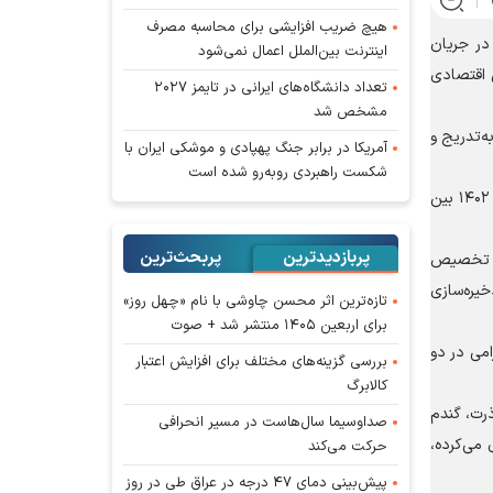
هیچ ضریب افزایشی برای محاسبه مصرف
رد: در جریان
اینترنت بین‌الملل اعمال نمی‌شود
ش اقتصادی
تعداد دانشگاه‌های ایرانی در تایمز ۲۰۲۷
مشخص شد
ه‌تدریج و
آمریکا در برابر جنگ پهپادی و موشکی ایران با
شکست راهبردی روبه‌رو شده است
وی با تاکید بر اینکه آنچه در حال حاضر برای ما ضرورت دارد، امکان استفاده از این منابع است، گفت: با توجه به موافقت‌نامه‌ای که در سال ۱۴۰۲ بین
پربازدیدترین
پربحث‌ترین‌
م؛ بنابراین با تخصیص
ذخیره‌سازی
تازه‌ترین اثر محسن چاوشی با نام «چهل روز»
برای اربعین ۱۴۰۵ منتشر شد + صوت
امی در دو
بررسی گزینه‌های مختلف برای افزایش اعتبار
کالابرگ
ذرت، گندم
صداوسیما سال‌هاست در مسیر انحرافی
 می‌کرده،
حرکت می‌کند
پیش‌بینی دمای ۴۷ درجه در عراق طی در روز