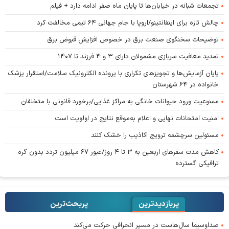
تجمعات شبانه در خیابان‌ها تا پایان ماه صفر ادامه دارد + فیلم
چالش تازه برای اینفانتینو/اروپا با جام جهانی ۶۴ تیمی مخالفت کرد
توضیحات سخنگوی صنعت برق در خصوص افزایش قبوض برق
تمدید معافیت سربازی مشمولان دارای ۳ و ۴ فرزند تا ۱۴۰۷
پایان آزمایش‌ها و تجویز‌های تکراری با پرونده الکترونیک سلامت/استقرار پزشک
خانواده در ۶۴ شهرستان
ممنوعیت ورود حیوانات خانگی به مراکز غذایی/برخورد قانونی با متخلفان
امنیت امتحانات نهایی و اعلام به‌موقع نتایج در اولویت است
مسئولین سرچشمه ترویج اکاذیب را خشک کنند
کاهش مدت سفر‌های اربعین به ۳ تا ۴ روز/عبور ۶۷ میلیون تردد بدون گره
ترافیکی گسترده
پربازدیدترین
پربحث‌ترین‌
صداوسیما سال‌هاست در مسیر انحرافی حرکت می‌کند