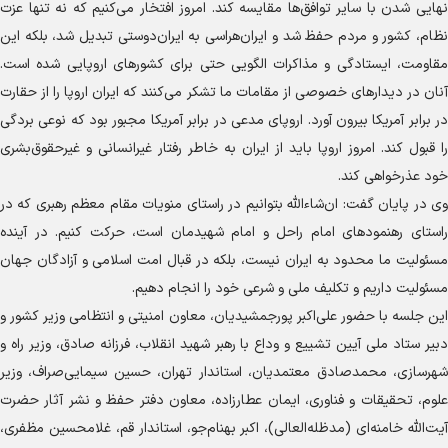
نهایی شدن با سایر توافق‌ها مقایسه کند. امروز افتخار می‌کنیم که نه تنها عزت
نظام، کشور و مردم حفظ شد و ایران‌هراسی به ایران‌دوستی تبدیل شد، بلکه این
مقاومت، ایستادگی و مذاکرات الگویی حتی برای کشور‌های اروپایی شده است.
آنان در دیدار‌های خصوصی از مقامات ما تشکر می‌کنند که ایران اروپا را از حقارت
در برابر آمریکا بیرون آورد. اروپای مدعی در برابر آمریکا مجبور بود که نوعی بردگی
را قبول کند. امروز اروپا باید از ایران به خاطر رفتار غیرانسانی و غیرحقوق‌بشری
خود عذرخواهی کند.
وی در پایان گفت: ان‌شاءالله بتوانیم در راستای منویات مقام معظم رهبری که در
راستای رهنمود‌های امام راحل و امام شهیدمان است، حرکت کنیم. در آینده
مسئولیت ما محدود به ایران نیست، بلکه در قبال امت اسلامی و آزادگان جهان
مسئولیت داریم و تکلیف ملی و شرعی خود را انجام دهیم.
این جلسه با حضور علی‌اکبر پورجمشیدیان، معاون امنیتی و انتظامی وزیر کشور و
دبیر ستاد ملی آیین تشییع و وداع با رهبر شهید انقلاب، فرزانه صادق، وزیر راه و
شهرسازی، محمدصادق معتمدیان، استاندار تهران، حسین سیمایی‌صراف، وزیر
علوم، تحقیقات و فناوری، ایمان عطارزاده، معاون دفتر حفظ و نشر آثار حضرت
آیت‌الله خامنه‌ای (مدظله‌العالی)، اکبر بهنام‌جو، استاندار قم، غلامحسین مظفری،