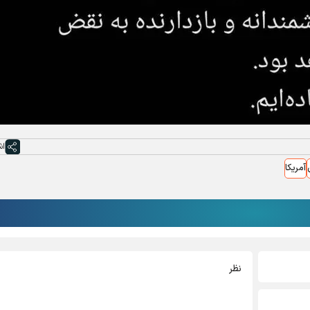
اش
آمریکا