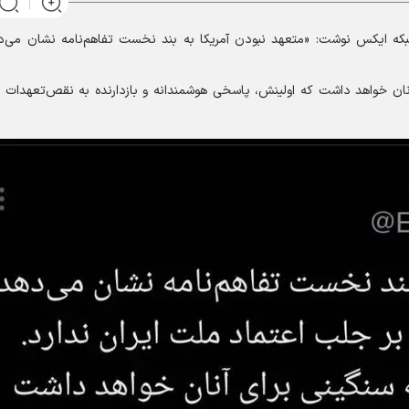
 شبکه ایکس نوشت: «متعهد نبودن آمریکا به بند نخست تفاهم‌نامه نشان می‌ده
نان خواهد داشت که اولینش، پاسخی هوشمندانه و بازدارنده به نقص‌تعهدات تف