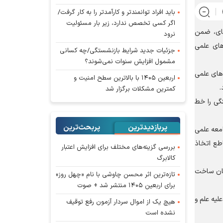
باید افراد توانمندتر و کارآمدتر را به کار گرفت/
اگر کسی تخصص ندارد، زیر بار مسئولیت
ای، ضمن
نرود
های علمی
جزئیات جدید شرایط بازنشستگی/چه کسانی
مشمول افزایش سنوات نمی‌شوند؟
‌های علمی
اربعین ۱۴۰۵ با بالاترین سطح امنیت و
.
کمترین مشکلات برگزار شد
نگی را خط
پربازدیدترین
پربحث‌ترین‌
امعه علمی
اطع اتخاذ
بررسی گزینه‌های مختلف برای افزایش اعتبار
کالابرگ
شان ساخت
تازه‌ترین اثر محسن چاوشی با نام «چهل روز»
برای اربعین ۱۴۰۵ منتشر شد + صوت
یه علم و
هیچ یک از اموال سردار آزمون رفع توقیف
نشده است