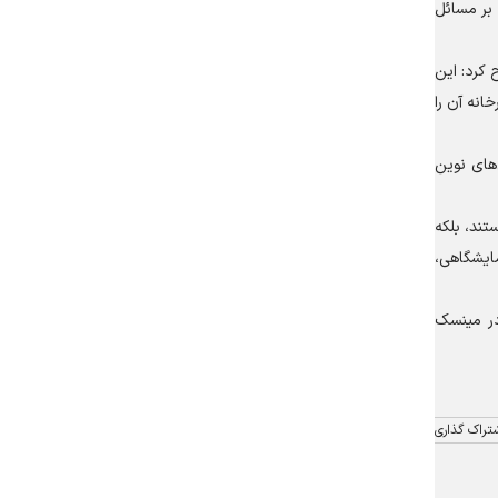
ن بر مسائل
 کرد: این
انه آن را
های نوین
تند، بلکه
مایشگاهی،
در مینسک
تراک گذاری