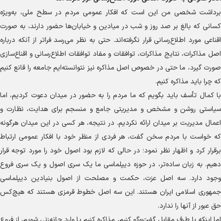
برداشت شخصی من این است که افکار عمومی مردم در سطح ملی، به‌ویژه
کسانی که بالغ بر صد روز و شب در میادین و خیابان‌ها حضور دارند، به صورت
اقناعی مورد اطلاع‌رسانی قرار نگرفته‌اند. حتی به نظر می‌رسد فراتر از آنکه درباره
اصل مذاکرات، نتایج مذاکرات، توافقات و مفاد توافقات اطلاع‌رسانی و اقناع‌سازی
صورت گیرد، ما حتی در خصوص اصل مذاکره نیز نتوانسته‌ایم جامعه را قانع کنیم
که چرا باید مذاکره کنیم.
با کمال تأسف باید بگویم که ما مردم را به حضور در میدان دعوت کردیم، اما
سیاستی روشن و مشخص و مدیریتی جامع و منسجم برای هدایت، نظارت و
اعمال مدیریت بر میدان ارائه نکردیم. در نتیجه، هر کسی در این میدان هرگونه
که خواست با مردم سخن گفت، هر فردی از منظر خود با افکار عمومی ارتباط
برقرار کرد و اظهار نظر نمود؛ در حالی که لازم بود اصول خود را مورد توجه قرار
دهیم. به زبان ساده‌تر، در حوزه دیپلماسی ما یک سری اصول و یک سری فروع
وجود دارد. سه اصل عزت، حکمت و مصلحت از اصول بنیادین دیپلماسی
جمهوری اسلامی ایران هستند. این سه اصل خطوط قرمزی هستند که هیچ‌کس
حق عبور از آنها را ندارد.
اما اینکه با طرف مقابل گفت‌و‌گو کنیم، مذاکره کنیم یا وارد چانه‌زنی شویم، از فروع