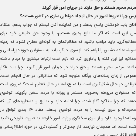
مردم محرم هستند و حق دارند در جریان امور قرار گیرند
پس چرا تندرو‌ها امروز در حال ایجاد دوقطبی سازی در کشور هستند؟
آنان باید خودشان پاسخ بدهند و من نماینده آنان نیستم که جواب بدهم. اعتقاد
من این است که اگر ما تابع رهبری هستیم، با وجود حق طبیعی خود برای
مطالبه‌گری، باید مراقب باشیم که مطالباتمان به گونه‌ای مطرح نشود که زمینه
سوءاستفاده دشمن را فراهم کند. از سوی دیگر، باید به مسئولان حوزه دیپلماسی و
مذاکره نیز این نکته را یادآوری کرد که لازم است ارتباط بیشتری با مردم داشته
باشند. مردم محرم هستند و حق دارند در جریان امور قرار گیرند. چرا باید افکار
عمومی از زبان رسانه‌های بیگانه متوجه شود که مذاکراتی در حال انجام است،
توافقی در حال شکل‌گیری است یا صلح‌نامه در حال تنظیم است؟ ضروری است
که مسئولان مربوطه به‌صورت مستمر و روزانه با مردم سخن بگویند، توضیح
دهند که چرا مذاکره آغاز شده، چرا ادامه دارد و نتایج و دستاورد‌های آن که
محرمانه و سری نیست را به مردم توضیح بدهند. مفاد ۱۴ بندی توافق در
رسانه‌ها وجود دارد و از سوی سخنگوی وزارت امور خارجه به صورت تلویحی تأیید
شده است، اما همچنان نیازمند کار جدی‌تر و گسترده‌تری در حوزه اطلاع‌رسانی و
اقناع افکار عمومی هستیم.