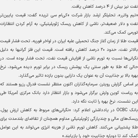
نفت نیز بیش از ۴ درصد کاهش یافت.
«تیم واترر»، تحلیلگر ارشد بازار شرکت «کی‌ام سی ترید» گفت: قیمت پایین‌تر
نفت و دلار ضعیف‌تر، ناشی از کاهش ریسک ژئوپلیتیکی، به آرام کردن انتظارات
تورمی کمک می‌کند.
قیمت طلا از زمان آغاز جنگ تحمیلی علیه ایران در اواخر فوریه، تحت فشار قیمت
بالاتر نفت، حدود ۲۰ درصد کاهش یافته است. قیمت این فلز گرانبها به دلیل
نگرانی‌ها نسبت به تورم ناشی از افزایش قیمت نفت، تحت فشار بوده است. در
حالی که طلا به طور سنتی یک پوشش ریسک در برابر تورم دیده می‌شود، نرخ
بهره بالا بر جذابیت آن به عنوان یک دارایی بدون بازده تاثیر می‌گذارد.
بر اساس گزارش رویترز، سرمایه‌گذاران اکنون منتظر نشست فدرال رزرو هستند که
به ریاست کوین وارش برگزار می‌شود و بازار انتظار دارد بانک مرکزی آمریکا طی
این نشست، نرخ بهره را ثابت نگه دارد.
بانک OCBC در یادداشتی اعلام کرد: «نگرانی‌های مربوط به کاهش ارزش پول،
ریسک‌های مالی و چندپارگی ژئوپلیتیکی مداوم همچنان از تقاضای بلندمدت برای
طلا پشتیبانی می‌کنند. کاهش تورم ناشی از هزینه انرژی می‌تواند به این عوامل
کمک کند تا دوباره جذابیت خود را بازیابند.»