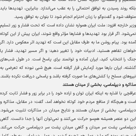
بلکه روند رسیدن به توافق احتمالی را به عقب می‌اندازد. بنابراین، تهدید‌ها باید
متوقف شود و گفت‌و‌گو با زبان احترام انجام شود تا بتوان به توافق رسید.
وزیر خارجه افزود: ملت ایران همواره نشان داده است که تحت فشار و زور تسلیم
نمی‌شود. اگر قرار بود تهدید‌ها و فشار‌ها مؤثر واقع شوند، ایران پیش از این کوتاه
آمده بود. پیام روشن ما به طرف مقابل این است که تهدید اثر معکوس دارد. اگر
خواهان تفاهم هستید، ادبیات خود را تغییر دهید؛ و اگر مسیر تهدید، فشار یا
جنگ را انتخاب کنید، ایران آماده و توانمند برای پاسخ است. در طول شب‌های
گذشته، ایران بار‌ها مورد آزمایش قرار گرفته است. هیچ شبی نبوده که تعرضی به
نیرو‌های مسلح یا کشتی‌های ما صورت گرفته باشد و پاسخی دریافت نکرده باشند.
مذاکره و دیپلماسی، بخشی از میدان هستند
عراقچی با اشاره به اینکه ایران توان و اراده خود را در برابر زور و فشار ثابت کرده
است و هیچگاه از منافع مردم خود کوتاه نخواهد آمد، گفت: در مقابل، مذاکره و
دیپلماسی، بخشی از میدان هستند و نتایج میدان در مذاکرات تثبیت می‌شود.
این دو عنصر همیشه هم‌سو حرکت می‌کنند و نمی‌توان آنها را جدا دانست. گاهی
دیپلماسی پشت سر میدان و گاهی میدان پشت سر دیپلماسی حرکت می‌کند.
این چیزی بوده که ما در عمل هم تجربه کردیم. در عمل، دیپلماسی به طور کامل