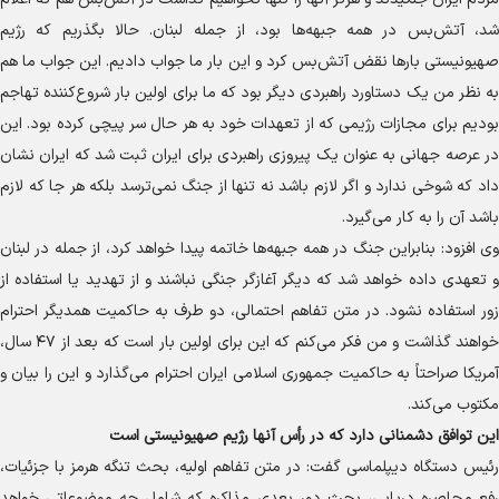
شد، آتش‌بس در همه جبهه‌ها بود، از جمله لبنان. حالا بگذریم که رژیم
صهیونیستی بار‌ها نقض آتش‌بس کرد و این بار ما جواب دادیم. این جواب ما هم
به نظر من یک دستاورد راهبردی دیگر بود که ما برای اولین بار شروع‌کننده تهاجم
بودیم برای مجازات رژیمی که از تعهدات خود به هر حال سر پیچی کرده بود. این
در عرصه جهانی به عنوان یک پیروزی راهبردی برای ایران ثبت شد که ایران نشان
داد که شوخی ندارد و اگر لازم باشد نه تنها از جنگ نمی‌ترسد بلکه هر جا که لازم
باشد آن را به کار می‌گیرد.
وی افزود: بنابراین جنگ در همه جبهه‌ها خاتمه پیدا خواهد کرد، از جمله در لبنان
و تعهدی داده خواهد شد که دیگر آغازگر جنگی نباشند و از تهدید یا استفاده از
زور استفاده نشود. در متن تفاهم احتمالی، دو طرف به حاکمیت همدیگر احترام
خواهند گذاشت و من فکر می‌کنم که این برای اولین بار است که بعد از ۴۷ سال،
آمریکا صراحتاً به حاکمیت جمهوری اسلامی ایران احترام می‌گذارد و این را بیان و
مکتوب می‌کند.
این توافق دشمنانی دارد که در رأس آنها رژیم صهیونیستی است
رئیس دستگاه دیپلماسی گفت: در متن تفاهم اولیه، بحث تنگه هرمز با جزئیات،
رفع محاصره دریایی، بحث دور بعدی مذاکره که شامل چه موضوعاتی خواهد