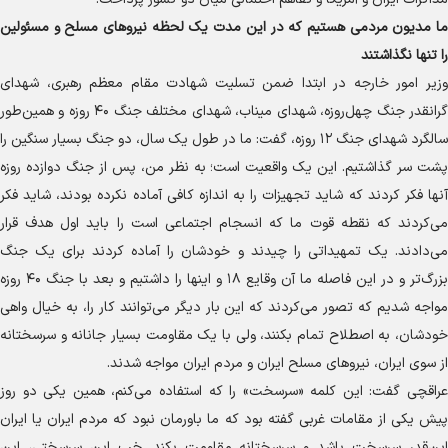
ما مدیون مردمی هستیم که در این مدت یک لحظه نیرو‌های مسلح و مسئولین
را تنها نگذاشتند
وزیر امور خارجه در ابتدا ضمن تسلیت شهادت مقام معظم رهبری، شهدای
گرانقدر جنگ چهل‌روزه، شهدای میناب، شهدای مختلف جنگ ۴۰ روزه و همین‌طور
سالگرد شهدای جنگ ۱۲ روزه، گفت: ما در طول یک سال، دو جنگ بسیار سنگین را
پشت سر گذاشتیم. این یک واقعیت است؛ به نظر من، پس از جنگ دوازده روزه
آنها فکر کردند که شاید تجهیزات را به اندازه کافی آماده نکرده بودند، شاید فکر
می‌کردند که نقطه قوت ما که انسجام اجتماعی است را باید اول هدف قرار
می‌دادند. یک تمهیداتی را چیدند و خودشان را آماده کردند برای یک جنگ
بزرگ‌تر و در این فاصله ما آن وقایع ۱۸ و اینها را داشتیم و بعد با جنگ ۴۰ روزه
مواجه شدیم که تصور می‌کردند که این بار دیگر می‌توانند کار را، به خیال واهی
خودشان، به اصطلاح تمام بکنند، ولی با یک مقاومت بسیار جانانه و سرسختانه
از سوی ایران، نیرو‌های مسلح ایران و مردم ایران مواجه شدند.
عراقچی گفت: این کلمه «سرسخت» را که استفاده می‌کنم، همین یکی دو روز
پیش یکی از مقامات غربی گفته بود که ما باورمان نبود که مردم ایران یا ایران
این‌قدر سرسخت باشد و سرسختانه مقاومت بکند. خب این سرسختی، این