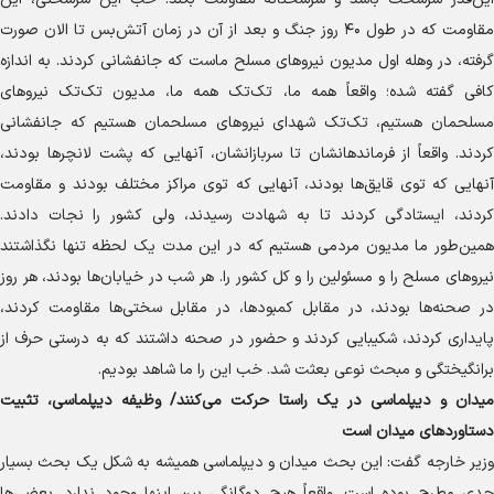
مقاومت که در طول ۴۰ روز جنگ و بعد از آن در زمان آتش‌بس تا الان صورت
گرفته، در وهله اول مدیون نیرو‌های مسلح ماست که جانفشانی کردند. به اندازه
کافی گفته شده؛ واقعاً همه ما، تک‌تک همه ما، مدیون تک‌تک نیرو‌های
مسلحمان هستیم، تک‌تک شهدای نیرو‌های مسلحمان هستیم که جانفشانی
کردند. واقعاً از فرماندهانشان تا سربازانشان، آنهایی که پشت لانچر‌ها بودند،
آنهایی که توی قایق‌ها بودند، آنهایی که توی مراکز مختلف بودند و مقاومت
کردند، ایستادگی کردند تا به شهادت رسیدند، ولی کشور را نجات دادند.
همین‌طور ما مدیون مردمی هستیم که در این مدت یک لحظه تنها نگذاشتند
نیرو‌های مسلح را و مسئولین را و کل کشور را. هر شب در خیابان‌ها بودند، هر روز
در صحنه‌ها بودند، در مقابل کمبودها، در مقابل سختی‌ها مقاومت کردند،
پایداری کردند، شکیبایی کردند و حضور در صحنه داشتند که به درستی حرف از
برانگیختگی و مبحث نوعی بعثت شد. خب این را ما شاهد بودیم.
میدان و دیپلماسی در یک راستا حرکت می‌کنند/ وظیفه دیپلماسی، تثبیت
دستاورد‌های میدان است
وزیر خارجه گفت: این بحث میدان و دیپلماسی همیشه به شکل یک بحث بسیار
جدی مطرح بوده است. واقعاً هیچ دوگانگی بین اینها وجود ندارد. بعضی‌ها