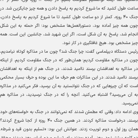
ساعت طول کشید که ما شروع کردیم به پاسخ دادن و همه چیز جایگزین شد. در
جنگ ۴۰ روزه، کمتر از دو ساعت طول کشید تا ما شروع کردیم به پاسخ دادن،
چون همه چیز آماده بود، دستورالعمل‌ها مشخص بود؛ اگر حمله به این شکل
انجام شد، پاسخ به آن شکل است، اگر این شهید شد، جانشین این است. همه
چیز مشخص بود. هیچ غافلگیری در کار نبود.
رئیس دستگاه دیپلماسی گفت: چرا جنگ شد؟ چون ما در مذاکره کوتاه نیامدیم،
چون در مذاکره مقاومت کردیم؛ همان‌طور که در جنگ مقاومت کردیم. از اینکه
در مذاکره به اهدافشان برسند ناامید شدند، در جنگ هم از اینکه به اهدافشان
برسند ناامید شدند. در این مذاکرات هم حرف ما این بوده و حرف بسیار محکمی
است که آن چیز‌هایی که در جنگ نتوانستید به آن برسید، فکر می‌کنید در مذاکره
به آن می‌رسید؟ اشتباه می‌کنید. آنچه را که در جنگ نرسیدید، در مذاکره هم
نمی‌رسید.
وی ادامه داد: وقتی که مطمئن شدند که نمی‌توانند در جنگ به خواسته‌های خود
برسند، درخواست مذاکره کردند. در همین جنگ ۴۰ روزه از کجا شروع کردند؟
همان روز اول و دوم توییت زدند. عنوانش این بود: «تسلیم بدون قید و شرط».
دو کلمه بیشتر نبود. یعنی آمده بودند برای تسلیم مردم ایران. بعد دیدند محقق