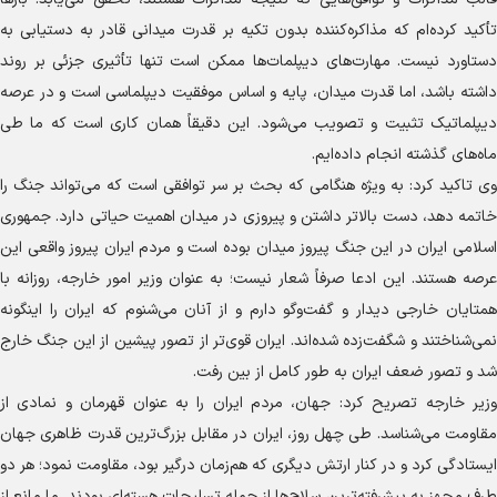
تأکید کرده‌ام که مذاکره‌کننده بدون تکیه بر قدرت میدانی قادر به دستیابی به
دستاورد نیست. مهارت‌های دیپلمات‌ها ممکن است تنها تأثیری جزئی بر روند
داشته باشد، اما قدرت میدان، پایه و اساس موفقیت دیپلماسی است و در عرصه
دیپلماتیک تثبیت و تصویب می‌شود. این دقیقاً همان کاری است که ما طی
ماه‌های گذشته انجام داده‌ایم.
وی تاکید کرد: به ویژه هنگامی که بحث بر سر توافقی است که می‌تواند جنگ را
خاتمه دهد، دست بالاتر داشتن و پیروزی در میدان اهمیت حیاتی دارد. جمهوری
اسلامی ایران در این جنگ پیروز میدان بوده است و مردم ایران پیروز واقعی این
عرصه هستند. این ادعا صرفاً شعار نیست؛ به عنوان وزیر امور خارجه، روزانه با
همتایان خارجی دیدار و گفت‌و‌گو دارم و از آنان می‌شنوم که ایران را اینگونه
نمی‌شناختند و شگفت‌زده شده‌اند. ایران قوی‌تر از تصور پیشین از این جنگ خارج
شد و تصور ضعف ایران به طور کامل از بین رفت.
وزیر خارجه تصریح کرد: جهان، مردم ایران را به عنوان قهرمان و نمادی از
مقاومت می‌شناسد. طی چهل روز، ایران در مقابل بزرگ‌ترین قدرت ظاهری جهان
ایستادگی کرد و در کنار ارتش دیگری که هم‌زمان درگیر بود، مقاومت نمود؛ هر دو
طرف مجهز به پیشرفته‌ترین سلاح‌ها از جمله تسلیحات هسته‌ای بودند. ما مانع از