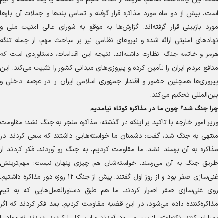
است، بیش از دو ماه مورد مذاکره قرار گرفته و تمامی بند‌ها و جملات آن بار‌ها
مورد بازبینی قرار گرفته‌اند. گزارش‌ها به موقع به شورای عالی امنیت ملی و
نهاد‌های امنیتی ارائه شده و نیرو‌های نظامی نیز بر مباحث مهم، از جمله تنگه
هرمز و خاتمه جنگ، نظارت داشته‌اند. نتیجه این اقدامات، دستاوردی است که
منافع مردم ایران را تأمین کرده و پیروزی‌های میدانی کشور را تثبیت می‌کند. این
پیروزی‌ها همچنین حضور و اقتدار جمهوری اسلامی ایران را در عرصه داخلی و
بین‌المللی تحکیم می‌کند.
چرا جنگ شد؟ چون ما در مذاکره کوتاه نیامدیم
وزیر امور خارجه با تاکید بر اینکه در گذشته، مذاکره منجر به جنگ نشد؛ مقاومت
منتهی به جنگ شد، گفت: دشمنان ما خواسته‌هایی داشتند که سعی کردند در
مذاکره به آن برسند، نشد. ما مقاومت کردیم، به جنگ رو آوردند. فکر کردند از
طریق جنگ به آن می‌رسند. خواسته‌شان هم چیزی پنهان نیست؛ مهم‌ترینش
غنی‌سازی صفر بود و از روز اول گفتند. پیش از جنگ ۱۲ روزه دور مذاکره داشتیم.
روی غنی‌سازی صفر اصرار کردند. ما هم طبق دستورالعمل‌هایی که به تیم
مذاکره‌کننده داده می‌شود، در این قضیه مقاومت کردیم. بعد فکر کردند که اگر
بمباران کنند، تکنولوژی از بین می‌رود. آمدند و این کار را کردند، دیدند نه مواد را