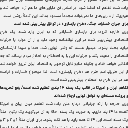
یادداشت تفاهم که امضا شود، بر اساس آن دارایی‌های ما هم آزاد خواهد شد و
هیچ‌یک از دارایی‌های ما نمی‌تواند مجدداً مسدود بماند. این کاملاً روشن است.
برای جبران خسارات جنگ، «طرح بازسازی» در توافق پیش‌بینی شده است
وزیر خارجه افزود: برای بازسازی خساراتی که به ایران وارد شده، یک طرح
اقتصادی پیش‌بینی شده در این توافقنامه وجود دارد و از آن موارد با جزئیات
بیاید بحث بشود. امیدوار هستم که وقتی نهایی شد، صدا و سیما کارشناسان
اقتصادی را دعوت بکند و جزئیات این را به اصطلاح به اطلاع مردم برساند که چه
اتفاقی خواهد افتاد و چگونه منابع قابل توجهی به اقتصاد ایران تزریق خواهد شد
از این طریق. اسم طرح هم «طرح بازسازی» است؛ لذا موضوع خسارات و غرامت
هم در این طرح به اصطلاح پیش‌بینی شده است.
تفاهم ایران و آمریکا در قالب یک بسته ۱۴ بندی تنظیم شده است/ رفع تحریم‌ها
و پرونده هسته‌ای به توافق نهایی ارجاع شده‌اند
وزیر خارجه با ارائه جزئیاتی درباره متن یادداشت تفاهم میان ایران و آمریکا
گفت: ما ۱۴ بند داریم، به صورت یک بسته. حالا به آن می‌گویند یک پکیج. مثلاً
یک بسته است. این ۱۴ تا همه باید با هم نگاه بشود. برای ایران مثلاً ۱ و ۲ و ۳ و
۴ و ۵ خواهد داشت، برای آنها هم ۱ و ۲ و ۳ مثلاً هرچه خواهد داشت. اینها را بعداً