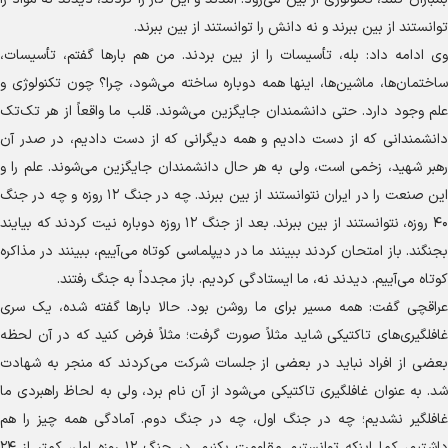
توانستند از بین ببرند و نه دانش را توانستند از بین ببرند.
وی ادامه داد: بله، تأسیسات را از بین بردند. من هم بار‌ها گفتم، تأسیسات،
ساختمان‌ها، ماشین‌ها، اینها همه دوباره ساخته می‌شود، چرا؟ چون تکنولوژی و
علم وجود دارد. حتی دانشمندان جایگزین می‌شوند. قلب ما واقعاً از هر تک‌تک
دانشمندانی که از دست دادیم و همه دیگرانی که از دست دادیم، در صدر آن
رهبر شهید، زخمی است، ولی به هر حال دانشمندان جایگزین می‌شوند. علم را و
این صنعت را در ایران نتوانستند از بین ببرند. چه در جنگ ۱۲ روزه و چه در جنگ
۴۰ روزه، نتوانستند از بین ببرند. بعد از جنگ ۱۲ روزه دوباره نیت کردند که بیایند
بجنگند. باز امتحان کردند ببینند ما در دیپلماسی کوتاه می‌آییم، ببینند در مذاکره
کوتاه می‌آییم. دیدند نه، ما ایستادگی کردیم. باز مجدداً به جنگ رفتند.
عراقچی گفت: همه مسیر برای ما روشن بود. حالا بار‌ها گفته شده، یک سری
غافلگیری‌های تاکتیکی شاید مثلاً صورت گرفت؛ مثلاً فرض کنید که در آن لحظه
بعضی از افراد نباید در بعضی از جلسات شرکت می‌کردند که منجر به شهادت
شد. به عنوان غافلگیری تاکتیکی می‌شود از آن نام برد، ولی به لحاظ راهبردی ما
غافلگیر نشدیم؛ چه در جنگ اول، چه در جنگ دوم. آمادگی همه چیز را هم
داشتیم، کما اینکه توانستیم مقاومت بکنیم. در جنگ ۱۲ روزه اول، کمتر از ۲۴