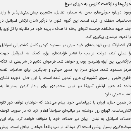
حوثی‌ها و بازگشت کابوس به دریای سرخ
ورود دوباره حوثی‌های یمن به میدان تقابل، متغیری پیش‌بینی‌ناپذیر را وارد
محاسبات منطقه‌ای کرده است. این گروه اکنون با درگیر شدن ارتش اسرائیل در
چند جبهه مختلف، فرصت تازه‌ای یافته تا هدف دیرینه خود در مقابله با تل‌آویو را
با قدرت بیشتری پیگیری کند.
اگر انصارالله یمن تهدید‌های خود مبنی بر مسدود کردن کامل کشتیرانی اسرائیل
را عملی کند، دولت ترامپ با فشار فزاینده‌ای برای کمک به اسرائیل جهت
بازگشایی این آبراه راهبردی روبه‌رو خواهد شد. فراموش نکنیم در شرایطی که تنگه
هرمز مسدود شده، دریای سرخ به مسیر حیاتی و جایگزین برای صادرات نفت
خلیج فارس از سوی کشور‌های عربی تبدیل شده است. با این حال، تجربه نشان
داده که حتی ارتش آمریکا نیز توان محدودی برای وادار کردن یمنی‌ها به
عقب‌نشینی دارد.
در همین حال، ایران با دیپلماسی خود پیام می‌دهد که خواهان توقف دور تازه
تنش‌هاست. تهران روز دوشنبه در بیانیه‌ای صراحتاً اعلام کرد که در صورت توقف
حملات اسرائیل به لبنان، ایران نیز حملات خود را متوقف خواهد کرد. پیام این
موضع‌گیری بسیار روشن است: اگر دونالد ترامپ واقعاً خواهان توافق است، پیش