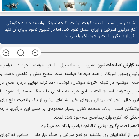
نشریه ریسپانسیبل استیت‌کرفت نوشت: اگرچه آمریکا توانسته درباره چگونگی
آغاز درگیری اسرائیل و ایران اعمال نفوذ کند، اما در تعیین نحوه پایان آن تنها
یکی از بازیگران است و حرف آخر را نمی‌زند.
به گزارش
اصلاحات نیوز؛
نشریه ریسپانسیبل استیت‌کرفت، دونالد ترامپ،
رئیس‌جمهور آمریکا، از همه طرف‌ها خواسته است سطح تنش را کاهش دهند. او
صبح دوشنبه در شبکه «تروث سوشال» نوشت: «مذاکرات نهایی درباره صلح در
حال پیشرفت است»؛ البته به این شرط که «نادانی یا حماقت» سد راه نشود. با
این حال، تحولات میدانی روز‌های اخیر نشانه‌ای روشن از یک واقعیت تلخ برای
واشنگتن است: ایالات متحده کنترل بسیار محدودی بر مسیر این درگیری دارد؛
جنگی که اکنون وارد چهارمین ماه خود شده است.
توهم تصمیم‌گیری؛ وقتی نتانیاهو ترامپ را نادیده می‌گیرد
پس از آنکه ایران روز یکشنبه مواضع اسرائیل را هدف قرار داد —اقدامی که تهران