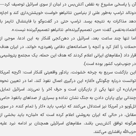
آن را پاسخی مشروع به نقض آتش‌بس در لبنان از سوی اسرائیل توصیف کرد—
دونالد ترامپ به‌طور علنی از بنیامین نتانیاهو خواست خویشتن‌داری کند و اجازه
دهد مذاکرات به نتیجه برسد. ترامپ حتی در گفت‌و‌گو با فایننشال تایمز با
اعتمادبه‌نفس گفت: «من تصمیم‌گیرنده‌ام. نتانیاهو تصمیم‌گیرنده نیست.».
اما تنها چند ساعت بعد، اسرائیل در دهن‌کجی آشکار به این ادعا، موجی از
حملات را آغاز کرد و آنچه را «سامانه‌های دفاعی راهبردی» خواند، در ایران هدف
قرار داد (مقام‌های ایرانی اعلام کردند که هدف این حمله، یک مجتمع پتروشیمی
در جنوب‌غرب کشور بوده است).
این بازگشت سریع به چرخه خشونت، یادآور واقعیتی آشکار است: اگرچه آمریکا
توانست درباره چگونگی «آغاز» این درگیری اعمال نفوذ کند، اما در تعیین نحوه
«پایان» آن تنها یکی از بازیگران است و حرف آخر را نمی‌زند. اسرائیل تمایل
چندانی برای پایان دادن به جنگ نشان نداده و بسیاری از صدا‌های بانفوذ حامی
تل‌آویو در آمریکا نیز استدلال می‌کنند که ترامپ باید «کار را تمام کند». در سوی
مقابل، در حالی که ایران به‌روشنی اعلام کرده است که «لبنان» باید بخشی از
هرگونه توافق آتش‌بس باشد، مقام‌های اسرائیلی همچنان بر ادامه نبرد علیه
حزب‌الله پافشاری می‌کنند.