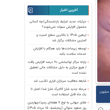
آخرین اخبار
جزئیات جدید شرایط بازنشستگی/چه کسانی
مشمول افزایش سنوات نمی‌شوند؟
اربعین ۱۴۰۵ با بالاترین سطح امنیت و
کمترین مشکلات برگزار شد
توسعه زیرساخت‌ها باید همگام با افزایش
خدمات سلامت باشد
یارانه مراکز توانبخشی ۷۰ درصد افزایش یافت
/ هیچ مرکزی به دلیل مشکلات مالی تعطیل
نشده است
شایعه معافیت سربازان فراری تکذیب شد
مرحله جدید شارژ کالابرگ شارژ شد/ اعتبار تا
ر اساس اعلام صندوق بازنشستگی کشوری، در راستای اجرای برنامه‌های حمایتی صندوق، فرآیند ثبت‌نام اینترنتی برای بهره‌مندی از تسهیلات ۷۵ میلیون
یک ماه قابل استفاده است
طلای جهانی به اوج ۷ هفته‌ای رسید/چهارمین
روز صعود متوالی (پنجشنبه، ۱۵ مرداد ۱۴۰۵)