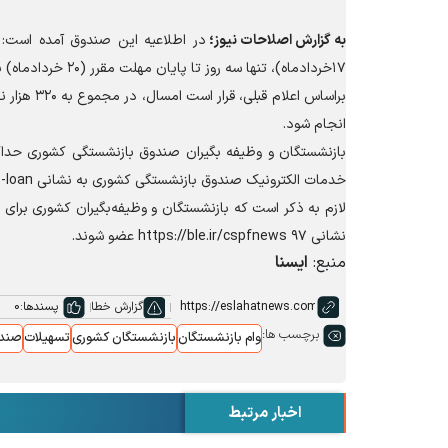
به گزارش
اصلاحات نیوز؛
۱۷خردادماه)، تنها سه روز تا پایان مهلت مقرر (۲۰ خردادماه) برای ثبت‌نام اینترنتی باقی مانده است.
انجام شود.
خدمات الکترونیک صندوق بازنشستگی کشوری به نشانی https://eservices.cspf.ir/govsso/sb-urgent-loan اقدام کنند.
نشانی https://ble.ir/cspfnews ۹۷ عضو شوند.
منبع:
ایسنا
گزارش خطا
پسندها:
0
برچسب ها:
وام بازنشستگان
بازنشستگان کشوری
تسهیلات
صندو
اخبار مرتبط